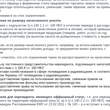
ого образца в фирменном стиле предприятия торговли, можно относить
 расходы плательщика налога, уменьшая, таким образом, налог на приб
я.
новимся на этих ограничениях.
ение по размеру начисленного роялти.
вии с подпунктом 1) п.140.1.2 ст. 140 НКУ в отчетном периоде в расходы
а налога не включается начисленное роялти в объеме, который превыша
хода (выручки) от реализации продукции (товаров, работ, услуг) за год,
ющий отчетному (за вычетом налога на добавленную стоимость и акциз
ом, если размер начисленного роялти, например, за использование торг
оцентов указанного объема дохода, то предприятие может работать с
ом.
отметить, что это ограничение также не распространяется на начисленн
ьзу постоянного представительства нерезидента, подлежащего налогоо
етствии с п.160.8 ст. 160 НКУ;
ктами хозяйствования в сфере телевидения и радиовещания, в соответс
ом Украины «О телевидении и радиовещании»;
едоставление права на пользование авторским, смежным правом на
атографические фильмы иностранного производства;
едоставление права на пользование авторским, смежным правом на муз
атурные произведения.
чение для нерезидента, имеющего оффшорный статус
, т.е. для нерези
ого на территории оффшорной зоны (п. а) п.1) п.140.1.2 ст. 140 НКУ), п
ержден Распоряжением КМУ от 23.02.2011 г. № 143 – р и вступает в сил