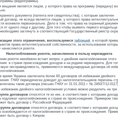
ограммы (видеограммы).
 вещания является лицом, у которого права на программу (передачу) в
ьно.
хранного документа (патента или свидетельства), с которым заключен
й договор, не всегда является лицом, у которого права интеллектуальн
ти возникли первоначально. Дело в том, что права на охранный докумен
я от одного лица к другому. Для того чтобы выявить первого владельца
 необходимо заглянуть в соответствующий Государственный реестр охр
.
изации этого ограничения, воспользуемся
таблицей
, в которой прив
ъектов права интеллектуальной собственности, за использование котор
у начисляется роялти.
Налогообложение роялти, начисленное в пользу нерезидента
ении роялти неизбежно встает вопрос о двойном налогообложении этого
ния: в стране происхождения доходов и на родине нерезидента. Для то
такую несправедливость, применяются международные договора об изб
алогообложения.
е время Украина заключила более 60 договоров об избежании двойного
жения. ГНАУ периодически доводит до налогоплательщиков перечень стр
ключены такие договора (письмо ГНАУ от 31.01.2011 г. № 2450/7/12-0117)
б избежании двойного налогообложения условно можно разделить на три 
руппе договоров
относятся те из них, в соответствии с которыми доход
а подлежат налогообложению в стране их происхождения. Примером так
ожет быть договор с Российской Федерацией.
группе договоров
относятся договора, в соответствии с которыми дохо
а освобождаются от налогообложения в стране их происхождения. Приме
ожет быть договор с Кипром.