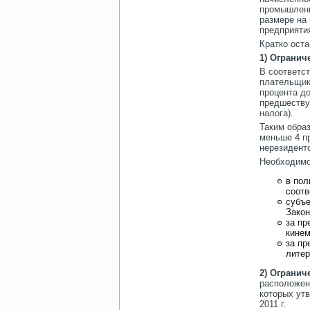
промышленн
размере на
предприяти
Кратко оста
1) Огранич
В соответст
плательщик
процента до
предшеству
налога).
Таким образ
меньше 4 пр
нерезидент
Необходимо 
в пол
соотв
субъе
Закон
за пр
кинем
за пр
литер
2) Ограни
расположенн
которых утв
2011 г.