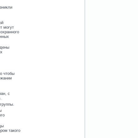
озникли
ой
т могут
 охранного
анных
едены
ых
го чтобы
ежании
ан, с
.
группы.
ы
ого
ды
ром такого