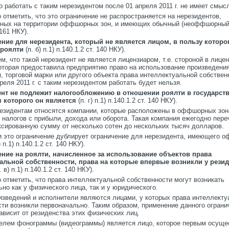
о работать с таким нерезидентом после 01 апреля 2011 г. не имеет смыс
отметить, что это ограничение не распространяется на нерезидентов,
ных на территории оффшорных зон, и имеющих обычный (неоффшорный)
 161 НКУ).
ение для нерезидента, который не является лицом, в пользу которо
 роялти
(п. б) п.1) п.140.1.2 ст. 140 НКУ).
ем, что такой нерезидент не является лицензиаром, т.е. стороной в лице
которая предоставила предприятию право на использование произведения
, торговой марки или другого объекта права интеллектуальной собственн
реля 2011 г. с таким нерезидентом работать будет нельзя.
нт не подлежит налогообложению в отношении роялти в государств
 которого он является
(п. г) п.1) п.140.1.2 ст. 140 НКУ).
резидентам относятся компании, которые расположены в оффшорных зон
 налогов с прибыли, дохода или оборота. Такая компания ежегодно пере
сированную сумму от несколько сотен до нескольких тысяч долларов.
и это ограничение дублирует ограничение для нерезидента, имеющего
) п.1) п.140.1.2 ст. 140 НКУ).
ение на роялти, начисленное за использование объектов права
альной собственности, права на которые впервые возникли у резид
. в) п.1) п.140.1.2 ст. 140 НКУ).
 отметить, что права интеллектуальной собственности могут возникать
но как у физического лица, так и у юридического.
изведений и исполнители являются лицами, у которых права интеллекту
сти возникли первоначально. Таким образом, применение данного ограни
ависит от резиденства этих физических лиц.
елем фонограммы (видеограммы) является лицо, которое первым осуще