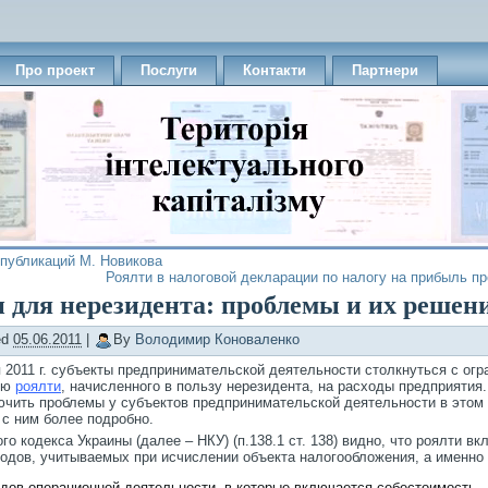
Про проект
Послуги
Контакти
Партнери
публикаций М. Новикова
Роялти в налоговой декларации по налогу на прибыль п
 для нерезидента: проблемы и их решен
ed
05.06.2011
|
By
Володимир Коноваленко
 2011 г. субъекты предпринимательской деятельности столкнуться с ог
ию
роялти
, начисленного в пользу нерезидента, на расходы предприятия.
ючить проблемы у субъектов предпринимательской деятельности в этом 
 с ним более подробно.
го кодекса Украины (далее – НКУ) (п.138.1 ст. 138) видно, что роялти вк
одов, учитываемых при исчислении объекта налогообложения, а именно 
дов операционной деятельности, в которые включается себестоимость