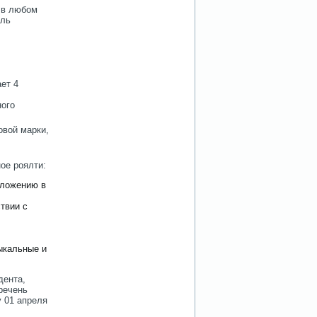
 в любом
ыль
ет 4
ного
овой марки,
ое роялти:
бложению в
твии с
ыкальные и
дента,
еречень
у 01 апреля