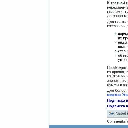
К третьей 
нерезидент
подлежит на
договора мо
Для плател
избежании 
поряд
их пр
виды 
налог
ставк
объек
умень
Необходимо 
из причин, 
из Украины 
значит, что
суммы и за 
Для более 
кодексе Укр
Подписка н
Подписка н
Posted 
Comments ar