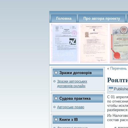
Головна
Про автора проекту
«
Перечень 
Зразки договорів
Роялти
Зразки авторських
договорів онлайн
Publish
С 01 апреля
Судова практика
по отнесен
чтобы искл
Авторське право
разберемся
Из Налогово
Книги з ІВ
состав расх
расхо