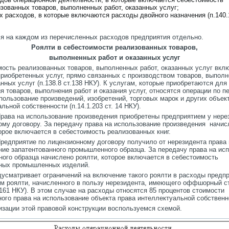
зованных товаров, выполненных работ, оказанных услуг;
х расходов, в которые включаются расходы двойного назначения (п.140.1
я на каждом из перечисленных расходов предприятия отдельно.
Роялти в себестоимости реализованных товаров,
выполненных работ и оказанных услуг
мость реализованных товаров, выполненных работ, оказанных услуг вкл
приобретенных услуг, прямо связанных с производством товаров, выпол
анных услуг (п.138.8 ст.138 НКУ). К услугам, которые приобретаются для
я товаров, выполнения работ и оказания услуг, относятся операции по п
пользование произведений, изобретений, торговых марок и других объек
льной собственности (п.14.1.203 ст. 14 НКУ).
рава на использование произведения приобретены предприятием у нере
ому договору. За передачу права на использование произведения начис
орое включается в себестоимость реализованных книг.
редприятие по лицензионному договору получило от нерезидента права 
ние запатентованного промышленного образца. За передачу права на ис
ого образца начислено роялти, которое включается в себестоимость
ных промышленных изделий.
усматривает ограничений на включение такого роялти в расходы предпр
м роялти, начисленного в пользу нерезидента, имеющего оффшорный с
. 161 НКУ). В этом случае на расходы относятся 85 процентов стоимости
ного права на использование объекта права интеллектуальной собственн
изации этой правовой конструкции воспользуемся схемой.