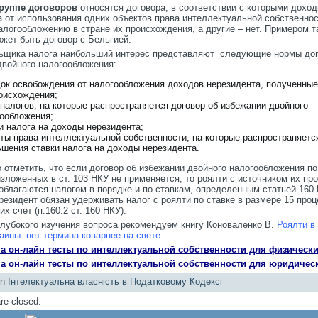
группе договоров
относятся договора, в соответствии с которыми дохо
а от использования одних объектов права интеллектуальной собственно
логообложению в стране их происхождения, а другие – нет. Примером т
жет быть договор с Бельгией.
ьщика налога наибольший интерес представляют следующие нормы дог
двойного налогообложения:
ок освобождения от налогообложения доходов нерезидента, полученные
оисхождения;
налогов, на которые распространяется договор об избежании двойного
ообложения;
и налога на доходы нерезидента;
ты права интеллектуальной собственности, на которые распространяетс
шения ставки налога на доходы нерезидента.
отметить, что если договор об избежании двойного налогообложения по
изложенных в ст. 103 НКУ не применяется, то роялти с источником их п
облагаются налогом в порядке и по ставкам, определенным статьей 160 
 резидент обязан удерживать налог с роялти по ставке в размере 15 проц
их счет (п.160.2 ст. 160 НКУ).
глубокого изучения вопроса рекомендуем книгу Коноваленко В.
Роялти в
аины: нет термина коварнее на свете
.
а он-лайн тесты по интеллектуальной собственности для физически
а он-лайн тесты по интеллектуальной собственности для юридичес
in
Інтелектуальна власність в Податковому Кодексі
e closed.