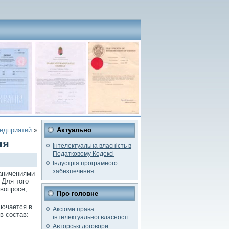
редприятий
»
Актуально
ия
Інтелектуальна власність в
Податковому Кодексі
Індустрія програмного
забезпечення
раничениями
 Для того
вопросе,
Про головне
лючается в
Аксіоми права
в состав:
інтелектуальної власності
Авторські договори