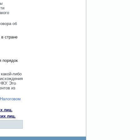
ды
сти
акого
овора об
 в стране
я порядок
 какой-либо
роисхождения
НКУ. Это
ентов из
 Налоговом
х лиц.
ких лиц.