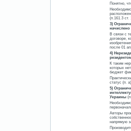
Понятно, чт
Необходимо 
расположен
(п.161.3 ст.
3) Огранич
начислено
В связи с т
договоре, 
изобретения
после 01 ап
4)
Нерезиде
резидентом
К таким не
которых нет
бюджет фик
Практическ
статус (п. а
5) Огранич
интеллекту
Украины
(п
Необходимо
первоначаль
Авторы про
собственно
напрямую з
Производит