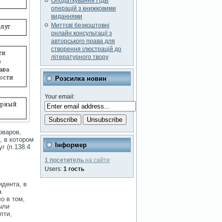
Оподаткування ПДВ
операцій з книжковими
виданнями
Миттєві безкоштовні
онлайн консультації з
авторського права для
створення ілюстрацій до
літературного твору
Розсилка новин
Your email:
оваров,
, в котором
Інформер
г (п.138.4
1 посетитель
на сайте
Users:
1 гость
идента, в
а
о в том,
ыли
лти,