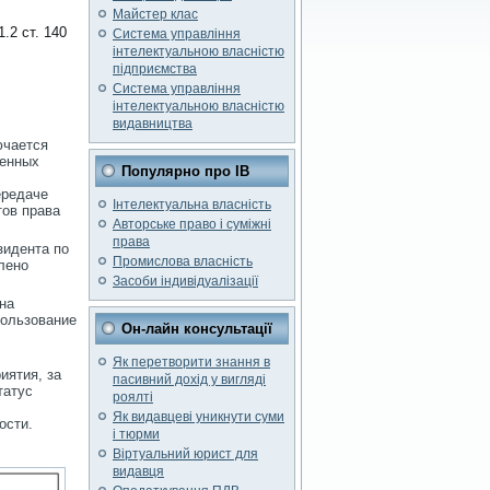
Майстер клас
.2 ст. 140
Система управління
інтелектуальною власністю
підприємства
Система управління
інтелектуальною власністю
видавництва
ючается
ненных
Популярно про ІВ
ередаче
Інтелектуальна власність
тов права
Авторське право і суміжні
права
зидента по
Промислова власність
лено
Засоби індивідуалізації
на
пользование
Он-лайн консультації
Як перетворити знання в
иятия, за
пасивний дохід у вигляді
татус
роялті
Як видавцеві уникнути суми
ости.
і тюрми
Віртуальний юрист для
видавця