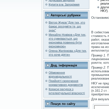
Друковані видання
реали
Купити в м. Запоріжжя
други
НКУ).
Авторські рубрики
Остановимс
Віктор Жуков “Для тих, хто
бажає зрозуміти те, що
знає”
В себестои
Михайло Новіков «Для тих,
стоимость 
хто сумнівається, що
работ, оказ
економіка повинна бути
изготовлени
економною»
права на ис
интеллектуа
Олена Жилінкова «Для тих,
хто хоче діяти»
Пример 1.
П
лицензионн
роялти, кот
Дод. інформація
Пример 2.
П
использова
Обмеження
промышленн
відповідальності
реализован
Прийняті скорочення
НКУ не пред
нормативних документів
исключение
Корисні ресурси з
(п.161.2 ст
інтелектуальної власності
приобретен
Для визуал
Пошук по сайту