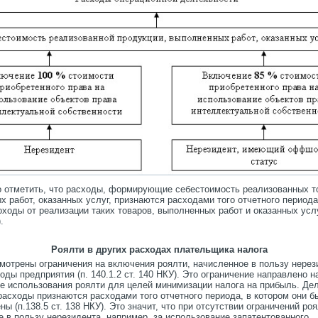
 отметить, что расходы, формирующие себестоимость реализованных т
 работ, оказанных услуг, признаются расходами того отчетного периода
ходы от реализации таких товаров, выполненных работ и оказанных услу
.
Роялти в других расходах плательщика налога
мотрены ограничения на включения роялти, начисленное в пользу нерез
оды предприятия (п. 140.1.2 ст. 140 НКУ). Это ограничение направлено н
е использования роялти для целей минимизации налога на прибыль. Дел
расходы признаются расходами того отчетного периода, в котором они б
ы (п.138.5 ст. 138 НКУ). Это значит, что при отсутствии ограничений роя
 в пользу нерезидента, например, за использование запатентованного