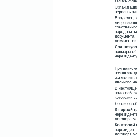
запись фон
Организация
первоначал
Владелец о
лицензионны
собственнос
передаватьс
документа,
документов
Для визуал
примеры об
нерезидент
При начисл
вознагражде
исключить 
двойного н
В настояще
налогообло
которыми за
Договора о
К первой г
нерезидент
договора м
Ко второй 
нерезидент
договора м