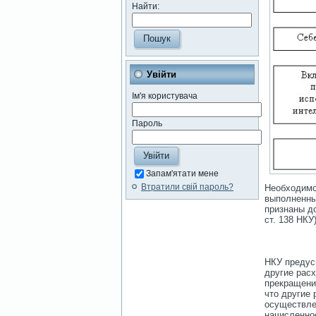
Найти:
Увійти
Ім'я користувача
Пароль
Запам'ятати мене
Втратили свій пароль?
Необходимо
выполненных
признаны до
ст. 138 НКУ)
НКУ предус
другие расх
прекращени
что другие 
осуществлен
начисленное