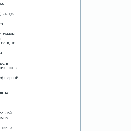
ла.
 статус
го
нзионном
,
ости, то
е,
ах, в
числяет в
 оффшорный
ента
альной
чения
ствило