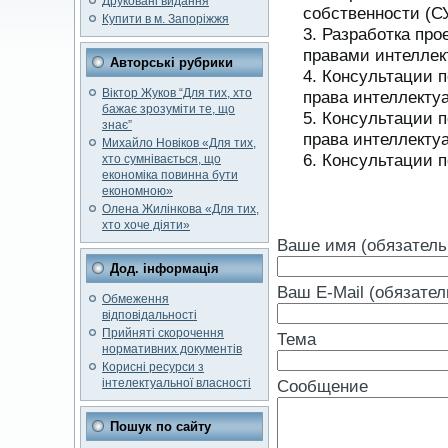
Друковані видання
собственности (С
Купити в м. Запоріжжя
Разработка про
правами интеллек
Авторські рубрики
Консультации п
Віктор Жуков “Для тих, хто
права интеллекту
бажає зрозуміти те, що
Консультации п
знає”
права интеллекту
Михайло Новіков «Для тих,
Консультации п
хто сумнівається, що
економіка повинна бути
економною»
Олена Жилінкова «Для тих,
хто хоче діяти»
Ваше имя (обязатель
Дод. інформація
Ваш E-Mail (обязател
Обмеження
відповідальності
Прийняті скорочення
Тема
нормативних документів
Корисні ресурси з
Сообщение
інтелектуальної власності
Пошук по сайту