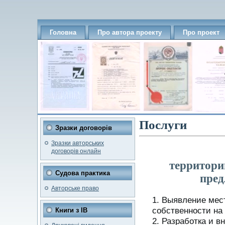
Головна
Про автора проекту
Про проект
Послуги
Зразки договорів
Зразки авторських
договорів онлайн
территори
Судова практика
пред
Авторське право
Выявление мест
собственности на
Книги з ІВ
Разработка и в