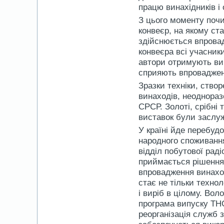
працю винахідників і
З цього моменту поч
конвеєр, на якому ст
здійснюється впровад
конвеєра всі учасник
автори отримують ви
сприяють впроваджен
Зразки техніки, ство
винаходів, неоднора
СРСР. Золоті, срібні
виставок були заслу
У країні йде перебуд
народного споживання
відділ побутової рад
приймається рішення 
впровадження винаход
стає не тільки технол
і виріб в цілому. Во
програма випуску ТНС
реорганізація служб 