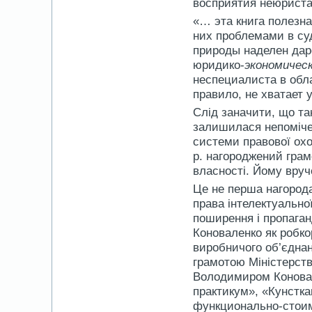
восприятия неюрист
«… эта книга полезн
них проблемами в суд
природы наделен дар
юридико-
экономичес
неспециалиста в обла
правило, не хватает 
Слід заначити, що та
залишилася непоміче
системи правової охор
р. нагороджений гра
власності. Йому вруч
Це не перша нагорода
права інтелектуально
поширення і пропага
Коноваленко як робко
виробничого об’єдна
грамотою Міністерств
Володимиром Коновал
практикум», «Кунстк
функционально-стоимо