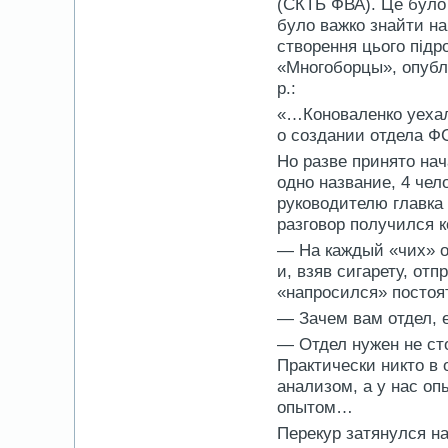
(СКТБ ФВА). Це було 
було важко знайти н
створення цього підр
«Многоборцы», опублі
р.:
«…Коноваленко уехал
о создании отдела Ф
Но разве принято нач
одно название, 4 чел
руководителю главка
разговор получился к
— На каждый «чих» о
и, взяв сигарету, от
«напросился» постоя
— Зачем вам отдел, е
— Отдел нужен не сто
Практически никто в
анализом, а у нас оп
опытом…
Перекур затянулся на