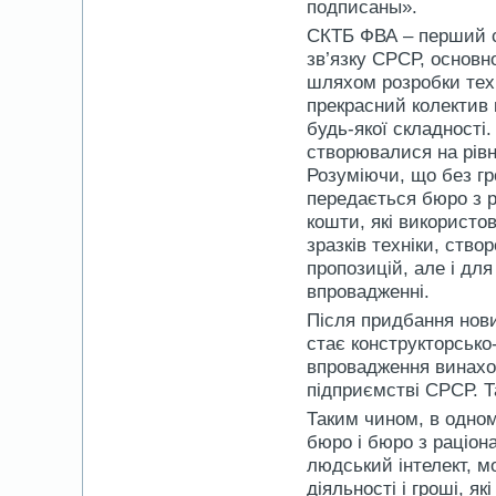
подписаны».
СКТБ ФВА – перший сп
зв’язку СРСР, основн
шляхом розробки техн
прекрасний колектив к
будь-якої складності.
створювалися на рівн
Розуміючи, що без г
передається бюро з р
кошти, які використо
зразків техніки, ство
пропозицій, але і для
впровадженні.
Після придбання нови
стає конструкторсько
впровадження винаход
підприємстві СРСР. Т
Таким чином, в одном
бюро і бюро з раціона
людський інтелект, м
діяльності і гроші, 