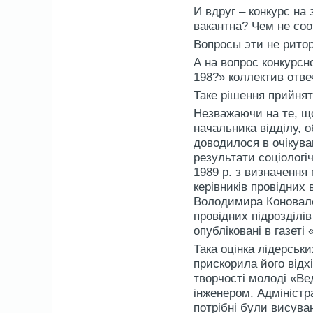
И вдруг – конкурс на
вакантна? Чем не соо
Вопросы эти не ритор
А на вопрос конкурс
198?» коллектив отв
Таке рішення прийнят
Незважаючи на те, щ
начальника відділу,
доводилося в очікува
результати соціологі
1989 р. з визначення
керівників провідних 
Володимира Коновале
провідних підрозділі
опубліковані в газеті
Така оцінка лідерськ
прискорила його відхі
творчості молоді «Ве
інженером. Адміністр
потрібні були висуван