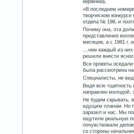
керівника.
«В последнем номере
творческом конкурсе
отдела № 198, и поэ
Почему она, эта дол
представления колле
месяцев, а с 1981 г. 
…чем каждый из них 
решили внести ясно
Все проекты оседали 
была рассмотрена на
Специалисты, не вид
Видя всю тщетность 
направлен молодой, 
Не будем скрывать, 
идущим планам. Но п
заразил и нас. Мы п
ощутили реальную по
почувствовали делов
со стороны начальник