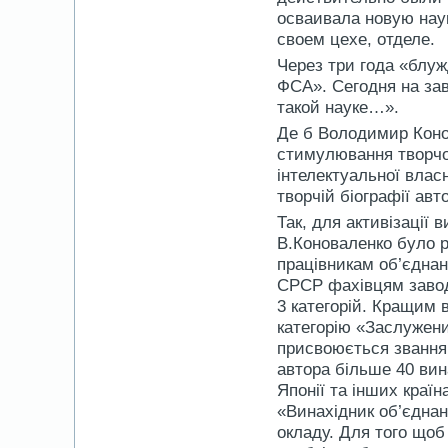
осваивала новую нау
своем цехе, отделе.
Через три года «бл
ФСА». Сегодня на зав
такой науке…».
Де б Володимир Коно
стимулювання творчої 
інтелектуальної влас
творчій біографії авт
Так, для активізації 
В.Коноваленко було 
працівникам об’єднан
СРСР фахівцям заводу
3 категорій. Кращим
категорію «Заслужен
присвоюється звання 
автора більше 40 вин
Японії та інших країн
«Винахідник об’єднан
окладу. Для того щоб 