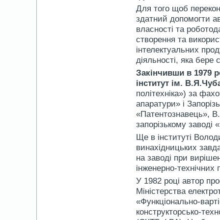
Для того щоб переко
здатний допомогти ав
власності та роботод
створення та викорис
інтелектуальних прод
діяльності, яка бере 
Закінчивши в 1979 
інститут ім. В.Я.Чуб
політехніка») за фах
апаратури» і Запоріз
«Патентознавець», В
запорізькому заводі 
Ще в інституті Волод
винахідницьких завда
на заводі при виріше
інженерно-технічних п
У 1982 році автор про
Міністерства електро
«Функціонально-варті
конструкторсько-техн