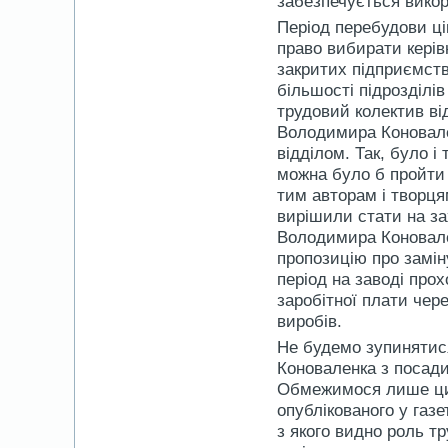
забезпечується викор
Період перебудови ці
право вибирати керівн
закритих підприємств
більшості підрозділі
трудовий колектив ві
Володимира Коновален
відділом. Так, було і
можна було б пройти 
тим авторам і творцям
вирішили стати на за
Володимира Коновале
пропозицію про замін
період на заводі про
заробітної плати чер
виробів.
Не будемо зупинятис
Коноваленка з посади
Обмежимося лише цит
опублікованого у газе
з якого видно роль тр