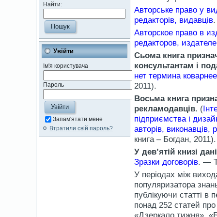
Найти:
Авторське право у ви
редакторів, видавців
.
Авторское право в из
редакторов, издател
Увійти
Сьома книга призна
консультантам і по
Ім'я користувача
нет термина коварнее
2011).
Пароль
Восьма книга призна
рекламодавців.
(
Інт
підприємства і дизай
Запам'ятати мене
авторів, виконавців, 
Втратили свій пароль?
книга – Богдан, 2011).
У дев’ятій книзі да
Зразки договорів
. — 
У періодах між виход
популяризатора знань
публікуючи статті в 
понад 252 статей про 
«Дзеркало тижня», «Б