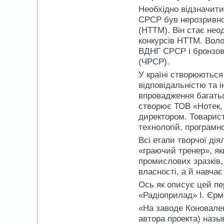
Необхідно відзначити,
СРСР був нерозривно 
(НТТМ). Він стає не
конкурсів НТТМ. Вол
ВДНГ СРСР і бронзов
(ЧРСР).
У країні створюютьс
відповідальністю та 
впровадження багатьо
створює ТОВ «Нотек, 
директором. Товарис
технологій, програмн
Всі етапи творчої ді
«граючий тренер», як
промислових зразків, 
власності, а й навча
Ось як описує цей пер
«Радіоприлад» І. Єрм
«На заводе Коновален
автора проекта) наз