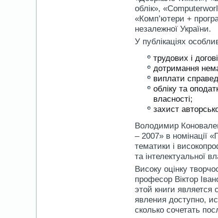
облік», «Computerworld
«Комп’ютери + програ
незалежної України.
У публікаціях особли
трудових і догов
дотримання нема
виплати справед
обліку та оподат
власності;
захист авторсько
Володимир Коновален
– 2007» в номінації «
тематики і високопро
та інтелектуальної в
Високу оцінку творчо
професор Віктор Іва
этой книги является
явления доступно, ис
сколько сочетать по