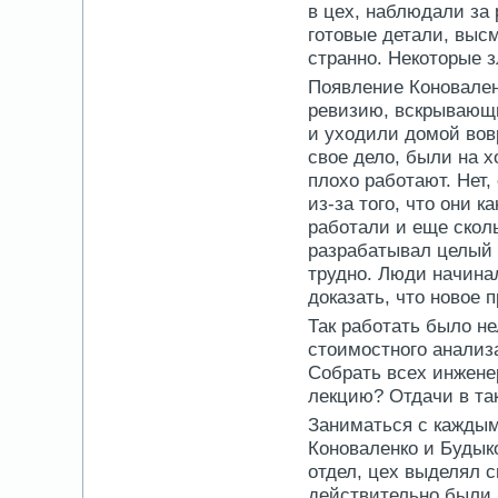
в цех, наблюдали за
готовые детали, выс
странно. Некоторые 
Появление Коновален
ревизию, вскрывающи
и уходили домой вов
свое дело, были на 
плохо работают. Нет,
из-за того, что они к
работали и еще сколь
разрабатывал целый 
трудно. Люди начина
доказать, что новое 
Так работать было н
стоимостного анализ
Собрать всех инжене
лекцию? Отдачи в так
Заниматься с каждым 
Коноваленко и Будык
отдел, цех выделял 
действительно были и