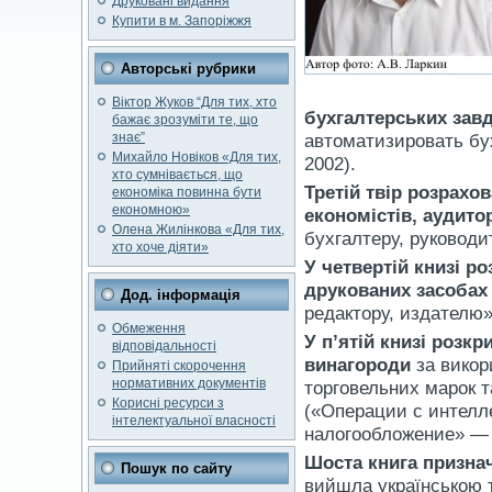
Друковані видання
Купити в м. Запоріжжя
Авторські рубрики
Віктор Жуков “Для тих, хто
бухгалтерських зав
бажає зрозуміти те, що
знає”
автоматизировать бу
Михайло Новіков «Для тих,
2002).
хто сумнівається, що
Третій твір розрахо
економіка повинна бути
економною»
економістів, аудито
Олена Жилінкова «Для тих,
бухгалтеру, руководи
хто хоче діяти»
У четвертій книзі р
друкованих засобах
Дод. інформація
редактору, издателю»
Обмеження
У п’ятій книзі розк
відповідальності
винагороди
за викор
Прийняті скорочення
нормативних документів
торговельних марок та
Корисні ресурси з
(«Операции с интелл
інтелектуальної власності
налогообложение» — 
Шоста книга признач
Пошук по сайту
вийшла українською 