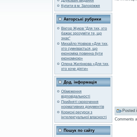
Друковані видання
Купити в м. Запоріжжя
Авторські рубрики
Віктор Жуков “Для тих, хто
бажає зрозуміти те, що
знає”
Михайло Новіков «Для тих,
хто сумнівається, що
економіка повинна бути
економною»
Олена Жилінкова «Для тих,
хто хоче діяти»
Дод. інформація
Обмеження
відповідальності
Прийняті скорочення
нормативних документів
Posted 
Корисні ресурси з
інтелектуальної власності
Comments ar
Пошук по сайту