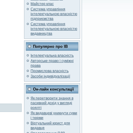
Майстер клас
Система управління
інтелектуальною власністю
підприємства
Система управління
інтелектуальною власністю
видавництва
Популярно про ІВ
Інтелектуальна власність
Авторське право і суміжні
права
Промислова власність
Засоби індивідуалізації
Он-лайн консультації
Як перетворити знання в
пасивний дохід у вигляді
роялті
Як видавцеві уникнути суми
і тюрми
Віртуальний юрист для
видавця