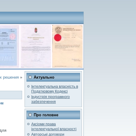
их решения
»
Актуально
Інтелектуальна власність в
Податковому Кодексі
Індустрія програмного
забезпечення
ом
Про головне
Аксіоми права
інтелектуальної власності
 для
Авторські договори