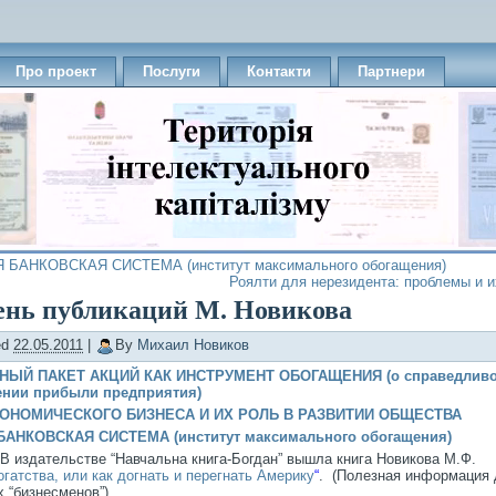
Про проект
Послуги
Контакти
Партнери
БАНКОВСКАЯ СИСТЕМА (институт максимального обогащения)
Роялти для нерезидента: проблемы и 
ень публикаций М. Новикова
ed
22.05.2011
|
By
Михаил Новиков
НЫЙ ПАКЕТ АКЦИЙ КАК ИНСТРУМЕНТ ОБОГАЩЕНИЯ (о справедлив
ении прибыли предприятия)
ОНОМИЧЕСКОГО БИЗНЕСА И ИХ РОЛЬ В РАЗВИТИИ ОБЩЕСТВА
АНКОВСКАЯ СИСТЕМА (институт максимального обогащения)
 В издательстве “Навчальна книга-Богдан” вышла книга Новикова М.Ф.
гатства, или как догнать и перегнать Америку
“
. (Полезная информация
 “бизнесменов”)