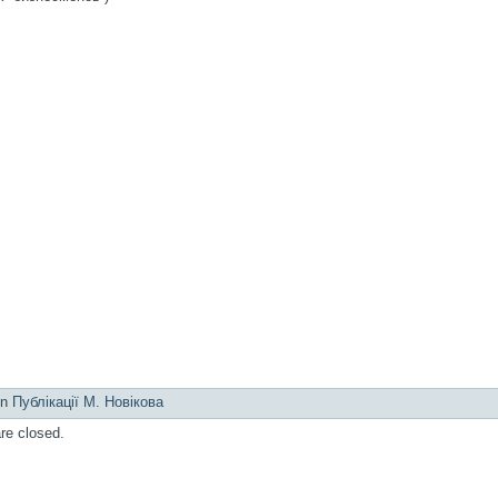
in
Публікації М. Новікова
e closed.