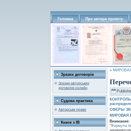
Головна
Про автора проекту
«
МИРОВАЯ 
Зразки договорів
Переч
Зразки авторських
договорів онлайн
Publish
КОНТРОЛЬ
Судова практика
распредел
СФЕРЫ ЭК
Авторське право
МИРОВАЯ Б
Внимание
.
Книги з ІВ
“
Формула бо
начинающих