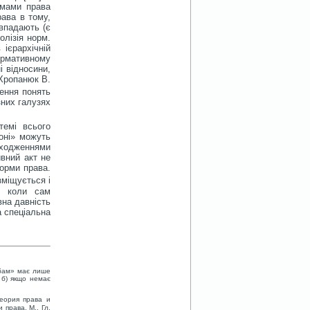
рмами права
рава в тому,
івпадають (є
колізія норм.
ієрархічній
ормативному
 відносини,
 Хропанюк В.
ення понять
зних галузях
темі всього
коні» можуть
походженнями
вний акт не
норми права.
зміщується і
, коли сам
вна давність
а спеціальна
обам» має лише
і б) якщо немає
теория права и
 права. М., Гл.