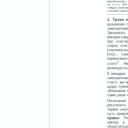
виробництва і 
та ч.2 ст. 42
«Звідси виплив
стосовно винах
1. Трохи
пр
розуміємо 
«механічний
Зрозуміло,
використову
про «систе
corpus
«сис
(«молекула»
[
то
]→ санк
нормативно
7
статті
. Не
розміщуєтьс
Є випадки, 
«механічним
статті, ми 
щодо «умов
«Визнання п
саме умов н
Посилання
регулюють 
термін «кол
суть право
права
». То
закону, а
«Конституці