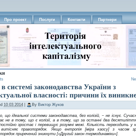
Про проект
Послуги
Контакти
Партнери
ки
ts
Ne
ї в системі законодавства України з
ктуальної власності: причини їх виникн
ed
10.03.2014
|
By
Виктор Жуков
о, що ідеальної систем
и
законодавства, без колізій, − не існує. Суча
ає не в тому, що є колізії, а в тому, що за останні два десятилітт
постійно зростає і перевищує розумні межі. Кількість переходить у н
 витісняє правопорядок. Якщо ентропія
[
міра
хаосу
]
з часом зр
порядок приречений зникнути
[
«
Д
ругий
закон термодинаміки
»]
.