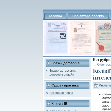
Головна
Про автора проекту
Без рубри
Зразки договорів
←
Older pos
Колізі
Зразки авторських
договорів онлайн
інтеле
Судова практика
Publish
Авторське право
Відом
поляг
вага 
Книги з ІВ
хаос
право