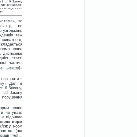
.1 ст. 9 Закону
вих винаходів.
 самі відносини
м».
истема», то
хніці, − це
о узгоджені.
уденція теж
 приватного;
складається
норма права
→ диспозиції
нієї статті
ієї частині
[
а
інакше
]»
 порівняти з
ку». Далі, в
т. 6 Закону,
. 33 Закону
зі порушення
норми права
и на увазі:
ише відбиває
олізію
норм
місту
норм
вства (від
зиції [
то
]→