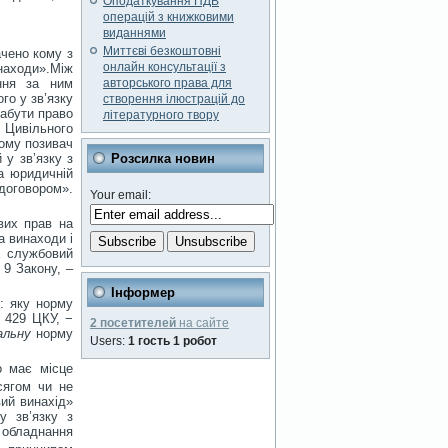
Оподаткування ПДВ
операцій з книжковими
виданнями
Миттєві безкоштовні
чено кому з
онлайн консультації з
находи».Між
ння за ним
авторського права для
го у зв’язку
створення ілюстрацій до
абути право
літературного твору
2 Цивільного
ьому позивач
 у зв’язку з
Розсилка новин
та юридичній
договором».
Your email:
вих прав на
а винаходи і
а службовий
 9 Закону, –
Інформер
: яку норму
 429 ЦКУ, −
2 посетителей
на сайте
альну
норму
Users:
1 гость 1 робот
о має місце
сягом чи не
ий винахід»
у зв’язку з
обладнання