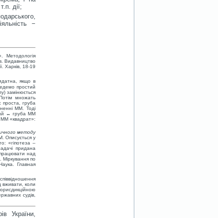
.п. дії;
дарського,
іяльність −
». Методологія
ів. Видавництво
. Харків, 18-19
идатна, якщо в
ведемо простий
лу) замінюється
Потім множать
 проста, груба
чненні ММ. Тоді
тний ↔ груба ММ
а ММ «квадрат»:
ичного методу
. Описується у
о: «гіпотеза –
задачі придана
 працювати над
. Міркування по
Наука. Главная
 співвідношення
ід вживати, коли
з юрисдикційною
ержавних судів,
ів України,