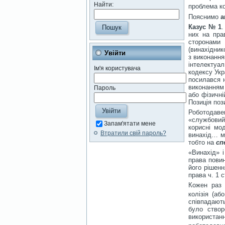
Найти:
проблема кол
Пояснимо
а
Казус № 1
.
них на пра
сторонами
(винахідник
Увійти
з виконання
інтелектуал
Ім'я користувача
кодексу Укр
посилався н
виконанням 
Пароль
або фізичні
Позиція поз
Роботодаве
«службовий 
Запам'ятати мене
корисні мо
Втратили свій пароль?
винахід… ма
тобто на
сп
«Винахід» 
права пови
його рішенн
права ч. 1 
Кожен раз
колізія (аб
співпадают
було створ
використа