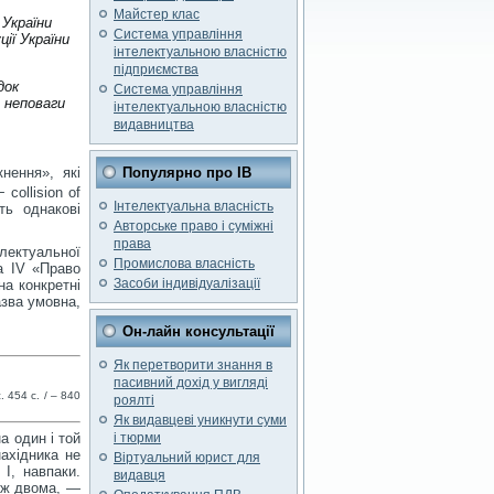
Майстер клас
 України
Система управління
ії України
інтелектуальною власністю
підприємства
док
Система управління
 неповаги
інтелектуальною власністю
видавництва
нення», які
Популярно про ІВ
 collision of
Інтелектуальна власність
ть однакові
Авторське право і суміжні
права
електуальної
Промислова власність
га IV «Право
Засоби індивідуалізації
на конкретні
азва умовна,
Он-лайн консультації
Як перетворити знання в
пасивний дохід у вигляді
с.
454
с. /
–
840
роялті
Як видавцеві уникнути суми
і тюрми
а один і той
нахідника не
Віртуальний юрист для
 І, навпаки.
видавця
ніж двома, —