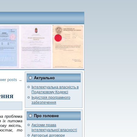
Актуально
wer posts
→
Інтелектуальна власність в
Податковому Кодексі
ення
Індустрія програмного
забезпечення
Про головне
сна проблема
я їх питома
Аксіоми права
ову якість,
остає, то
інтелектуальної власності
Авторські договори