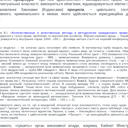
електуальної власності; виконуються обов’язки, відшкодовуються збитки і т
ановленні Законами (Кодексами)
процесів
, − цивільного, госпо
тивного, кримінального в межах якого здійснюється юрисдикційна д
.
в В.І. «
Количественные и качественные методы в методологии гражданского права
ідження у галузі права: проблеми та перспективи розвитку: Збірник наукових праць. – Харк
університету внутрішніх справ, 2004. -160 с.. Доповідь автора статті на науковій конференції
ба модель», – не означає щось негативне або неякісне. В математиці груба модель пр
нкової точності вона забезпечує кращий варіант, навіть якщо ця точність і невелика. На
бно визначити площу поверхні письмового столу. Реальний об’єкт /далі – РО/ (поверхня сто
математичною моделлю (далі – ММ) – прямокутником. Вимірюють довжину і ширину. 
рину. Отримують бажаний результат. Модель прямокутника для письмового столу, – це і є
високій вимозі до точності площі поверхні письмового столу виникає необхідність в уто
талі», зокрема, –
заокруглення
кутів прямокутника письмового столу. І так: стіл прямоку
 Стіл квадратний ↔ груба ММ «квадрат». Увага! А якщо стіл реально «круглий», ↔ а груб
така груба ММ неадекватна реальному об’єкту. Маємо математичну помилку.
ипі, аналогічна ситуація має бути і в сфері права. (При використанні
формально – догмат
го» права (по Г. Кельзену), тобто «
права належного
»).
Етап-1.
Задача: створення грубої ММ
формі реальній «нематематичний» об’єкт. В нашому випадку РО – є норма права /тобт
санкція»/.
Етап-2.
Тільки після того, коли буде побудована спочатку груба ММ, тобто 
орма, можна використовувати математичний апарат (математичні методи). Далі можна
 враховуючи «деталі» норм права,- «…
заокруглення
кутів прямокутника письмового столу»
.: «Вводные лекции по прикладной математике». Тихонов А.Н., Костомаров Д.П. – М.: 
о – математической литературы. 1984. – 192 с. с.11.
 звернути увагу на те, що в юридичній літературі існує різноманітність точок зору, щодо
ра” і “процес”. Думка автора статті: термін «процес», в контексті змісту даної публікації, сл
приклад, органу патентного відомства України, а саме, – Апеляційної палати, – пов’язана 
е вона не пов’язана з здійсненням правосуддям. «Процес», – це юрисдикційна діяльність д
 правосуддям.
авило, «грішить» орган виконавчої влади, зокрема, Кабінет Міністр