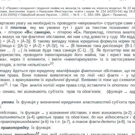
 1.2 «Правил складання і подання заявки на винахід та заявки на корисну модель» № 22 ві
змінами, внесеними згідно з Наказами Міністерства освіти і науки № 154 (z0332-04) від 2
14.04.2005)] // Офіційний вісник України. – 2001. – № 9. – С. 382–386. (Далі – Правила).
вертаємо увагу на необхідність проводити «мікроаналіз» структури саме
 з її
гіпотези
, яку ми умовно тут і далі за текстом позначимо 
ю
, − літерою
«В»; санкцію, −
літерою
«С».
Наприклад, гіпотеза аналі
 вказує на три фактичні обставини, які нам слід довести у суді. Ми ві
-1) + (А-2) + (А-3)]. В такому випадку повна юридична формула норми 
(/якщо є: [(А-1) + (А-2) + (А-3)/), то → (В /виникає така диспозиція: (В-1
язки … /) →( /а інакше буде така санкція (С-1)…/)]. Як бухгалтер має в
дприємства, проводити інвентаризацію його майна, так і юрист має в
ва», через її елементи, і вміти «інвентаризувати» їх із застосуванн
10
тодів, а потім «
кількісних»
.
ипадку йдеться про юридичну кваліфікацію
фактичних обставин
, що п
орми права. Вони повинні виявлятися не по лінії «всі факти − у о
овано, з врахуванням їх
юридичної функції
. Виявимо їх поки що схематич
11
лі
. І так. При аналізі колізії норм права слід зіставляти їх
гіпотези
по
–
ознаки
, які
визначають
суб’єкта прав та обов’язків; (функція → ад
 умови
. Їх функція у визначенні юридичних
властивостей
суб’єкта пра
;
підстави
, їх функція → у
визначенні
обставин, з яких
виникають
(а-2);
припиняються
(а-4) цивільні права та обов’язки;
до них відносяться і
ф
-
правоперешкоджаючі
(а-6) та т.п. (а-7), а
також
факти-
делікти
(а-8), та ін
 правопорядку
. Їх функція:
12
овленні
процедури
при якій здійснюються і захищаються права, зо