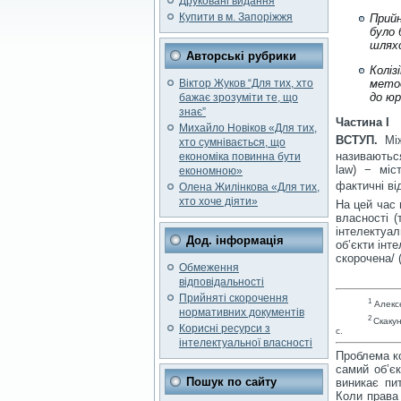
Друковані видання
Купити в м. Запоріжжя
Прийн
було 
шляхо
Авторські рубрики
К
оліз
Віктор Жуков “Для тих, хто
метод
до юр
бажає зрозуміти те, що
знає”
Частина I
Михайло Новіков «Для тих,
ВСТУП.
Між
хто сумнівається, що
називаються
економіка повинна бути
law) − міс
економною»
фактичні ві
Олена Жилінкова «Для тих,
хто хоче діяти»
На цей час 
власності (
інтелектуал
Дод. інформація
об’єкти інт
скорочена/ 
Обмеження
відповідальності
Прийняті скорочення
1
Алексе
нормативних документів
2
Скаку
Корисні ресурси з
с.
інтелектуальної власності
Проблема ко
самий об’єк
Пошук по сайту
виникає пит
Коли права 