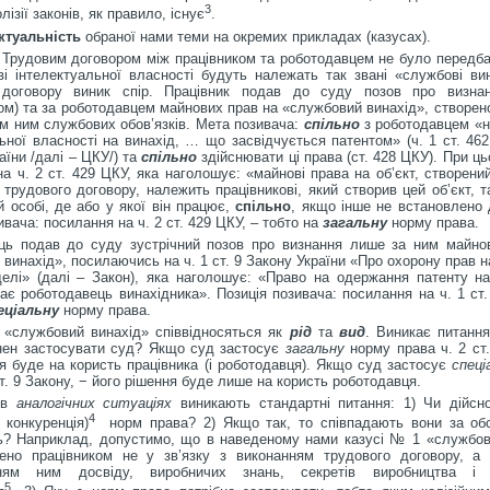
3
ізії законів, як правило, існує
.
ктуальність
обраної нами теми на окремих прикладах (казусах).
 Трудовим договором між працівником та роботодавцем не було передба
ві інтелектуальної власності будуть належать так звані «службові ви
 договору виник спір. Працівник подав до суду позов про визна
ом) та за роботодавцем майнових прав на «службовий винахід», створено
м ним службових обов’язків. Мета позивача:
спільно
з роботодавцем «н
ьної власності на винахід, … що засвідчується патентом» (ч. 1 ст. 46
аїни /далі – ЦКУ/) та
спільно
здійснювати ці права (ст. 428 ЦКУ). При ц
а ч. 2 ст. 429 ЦКУ, яка наголошує: «майнові права на об’єкт, створений
трудового договору, належить працівникові, який створив цей об’єкт, 
й особі, де або у якої він працює,
спільно
, якщо інше не встановлено 
ивача: посилання на ч. 2 ст. 429 ЦКУ, – тобто на
загальну
норму права.
ць подав до суду зустрічний позов про визнання лише за ним майно
винахід», посилаючись на ч. 1 ст. 9 Закону України «Про охорону прав н
делі» (далі – Закон), яка наголошує: «Право на одержання патенту н
є роботодавець винахідника». Позиція позивача: посилання на ч. 1 ст.
еціальну
норму права.
і «службовий винахід» співвідносяться як
рід
та
вид
. Виникає питання
нен застосувати суд? Якщо суд застосує
загальну
норму права ч. 2 ст.
я буде на користь працівника (і роботодавця). Якщо суд застосує
спеці
ст. 9 Закону, − його рішення буде лише на користь роботодавця.
 в
аналогічних ситуаціях
виникають стандартні питання: 1) Чи дійсн
4
о конкуренція)
норм права? 2) Якщо так, то співпадають вони за об
ь? Наприклад, допустимо, що в наведеному нами казусі № 1 «службов
ено працівником не у зв’язку з виконанням трудового договору, а 
нням ним досвіду, виробничих знань, секретів виробництва і 
5