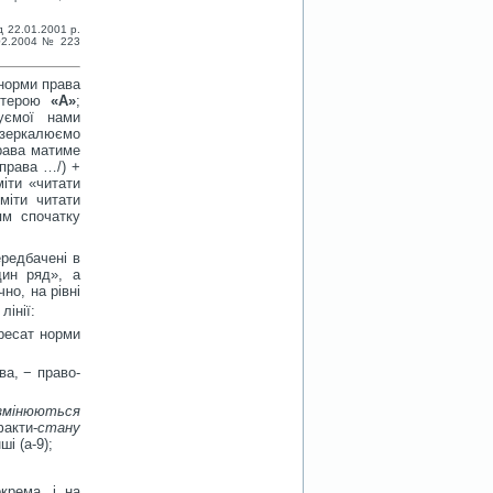
д 22.01.2001 р.
6.02.2004 № 223
 норми права
літерою
«А»
;
зуємої нами
ддзеркалюємо
права матиме
 /права …/) +
міти «читати
міти читати
ям спочатку
ередбачені в
дин ряд», а
но, на рівні
 лінії:
ресат норми
ва, − право-
змінюються
акти-
стану
ші (а-9);
крема, і на