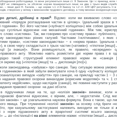
обладнання роботодавця, то вони регулюються лише ст. 9 Законом. Це і є приклад, коли ч
9 ЦКУ не співпадають за обсягом: норми поширюються лише на два з трьох видів службо
ає, – пише далі Н. Халаїм, – що норми ч.1 ст.9 Закону та ч.2 ст. 429 ЦКУ регулюють ті ж
одів, створених у зв’язку з виконанням трудового договору, а тому виникає конкуренція нор
6
о деталі, дрібниці в праві
. Відомо: коли ми вживаємо слово «с
певний «порядок розташування частин в цілому». Ідеальний зразок в те
 годинник». Всі його частини («зубчасті коліщатка») між собою ідеальн
 що суспільні відносини «не механічний годинник». Між тим, юриспр
є слово «система». Так, ми говоримо про «систему права»: публічного,
му законодавства» різних галузей. Частками /«клітинами»/, з яких 
теми права», «системи законодавства» − є «норма права». Ідеальна 
), в свою чергу складається з трьох частин («атомів»): «гіпотези [
якщо
]
ції [
а
інакше
]». Вони розміщуються, як правило, «всередині» од
-правового акту. Можливо навіть розмістити дві норми права і в одн
рідко такий структурний елемент правової норми як «санкція 
я окремо від («гіпотези [
якщо
] та → диспозиція [
то
]»).
коли законодавець «забуває» про санкцію. Таку ситуацію можна умовно
 годинником» в який забули вмонтувати хоча б одну «зубчасту коліщат
проаналізуємо випадок «забуття» про санкцію, на прикладі частин 1 − 3 с
 надання правової охорони винаходам (корисним моделям)» та ч. 1 ст
атенту недійсним», щодо наслідків (санкції), які повинні наступити у ра
адання правової охорони на дані об’єкти.
 в підручниках лише на те, що «колізія
законів
» виникає, коли 
однакові фактичні відносини, є вірним, але, − недостатнім. Слід мат
ізія законів» − це узагальнююча наукова формула. Вона є такою, що л
вого явища. При тлумаченні «колізії
законів
» за основу слід брати «к
бто, при казуальному застосуванні належить виходити не тільки зі
 і з норм підзаконного акту в
ієрархічної системі
всього законода
ї» → до «Інструкції»)
на рівні
елементів
норми: «гіпотези [
якщо
]→ диспо