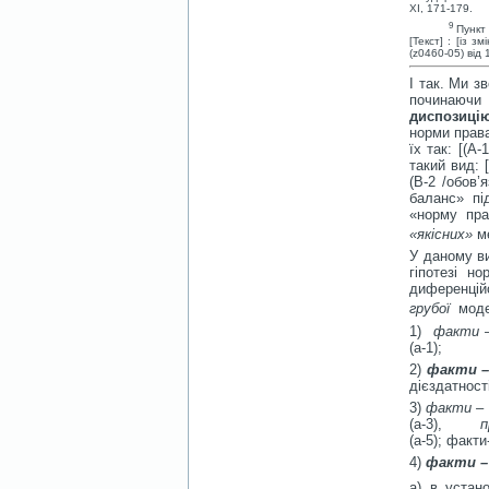
XI, 171-179.
9
Пункт
[Текст] : [із 
(z0460-05) від 
І так. Ми з
починаючи
диспозиці
норми права
їх так: [(А
такий вид: [
(В-2 /обов’
баланс» пі
«норму пра
«якісних»
ме
У даному в
гіпотезі н
диференцій
грубої
моде
1)
факти
(а-1);
2)
факти –
дієздатності
3)
факти – 
(а-3),
(а-5); факти
4)
факти –
а) в устан