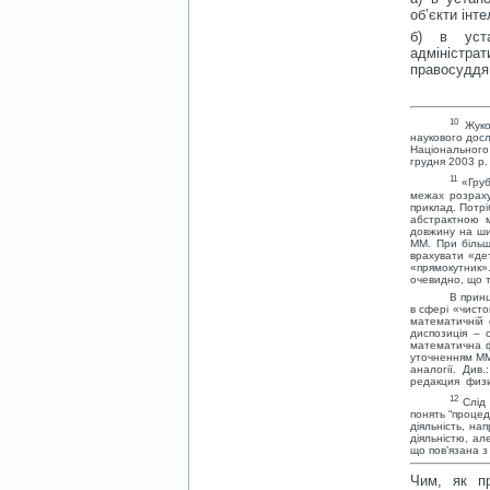
об’єкти інт
б) в уст
адміністра
правосуддя
10
Жуко
наукового досл
Національного 
грудня 2003 р.
11
«Гру
межах розраху
приклад. Потрі
абстрактною 
довжину на ши
ММ. При більш 
врахувати «де
«прямокутник».
очевидно, що 
В принц
в сфері «чисто
математичній 
диспозиція – 
математична ф
уточненням ММ
аналогії. Див
редакция физик
12
Слід
понять “процеду
діяльність, на
діяльністю, ал
що пов’язана з
Чим, як пр