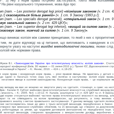
я
. 3) Яку з норм права потрібно застосувати, тобто яким колізійни
 На рівні казуального тлумачення, мова йде про:
цип
(лат. – Lex
posterior
derogat
legi
priori
)
«пізнішим
законом
(
ч. 2 ст. 
р./)
скасовується
більш ранній»
(ч. 1 ст. 9 Закону /1993 р./);
ип
(лат. – Lex specialis derogat generali),
«спеціальний закон
(
ч.
1 ст. 9
овує
загальний закон»
(ч. 2 ст. 429 ЦКУ)»;
цип
(лат. − Lex superior derogat
legi
inferiori),
«вищий
за силою
закон
(ч. 
скасовує закон
,
нижчий за силою
(ч. 1 ст. 9 Закону)
»
.
кщо виникає колізія між самими принципами, то який з них є пріоритетн
тим, як дати відповіді на ці питання, що випливають з наведених в ста
вернути увагу на наступні
вихідні методологічні посилки
, якими слі
 колізій між нормами права.
 Жуков В.І. «
Законодавство України про інтелектуальну власність: колізія законів
». Статт
ародної конференції (Київ, 30 червня — 01 липня 2010 р.). Проект ЄС „Вдосконалення стра
 інновацій в Україні”. – К.: Фенікс, 2010. – 424 с. /с.18-25/.
ія норм права і конкуренція норм права, – різні правові явища. Не вдаючись у деталі з
до однієї із багатьох точок зору суть якої полягає в наступному: колізія норм прав
– негативне явище в
системі
законодавства.
Конкуренція
норм права, – це нормальне я
.
ому випадку ми вже не можемо не звертати увагу на «деталі», «тонкощі», а саме: на несп
Див.: Халаїм Н. Суб’єкт майнових прав інтелектуальної власності на службовий винахід (к
 власність. – К.: 2005. №4. с.10-12. Н. Халаїм, аналізуючи ч.2 ст. 429 ЦКУ та ст. 9 Закону
идві норми стосуються майнової частини права інтелектуальної власності на винахід, ал
парат та не співпадають за колом правовідносин, що регулюють, а тому виникає не
правового аналізу з метою правильного застосування». У даному випадку «деталі» поляга
оже застосовуватись лише до двох з трьох категорій винаходів, передбачених в Законі. 
створені при виконанні службових обов’язків, та 2) винаходів, що створені за дорученн
 роботодавцю за умови, що трудовим договором (контрактом) не передбачено інше. 
ій категорії винаходів, створених працівником з використанням досвіду, виробничих з