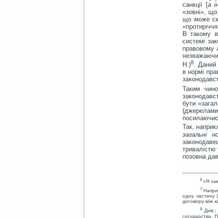
санкції [
а і
«зовні», що
що може скл
«протиріччя
В такому в
системі за
правовому 
незважаючи 
8
Н.)
. Даний
в нормі пра
законодавст
Таким чино
законодавст
бути «загал
(джерелами
посилаючись
Так, наприк
загальні
н
законодаве
тривалістю 
позовна дав
6
«Я зав
7
Напри
одну частину (
договору між к
8
Див.:
государства. П