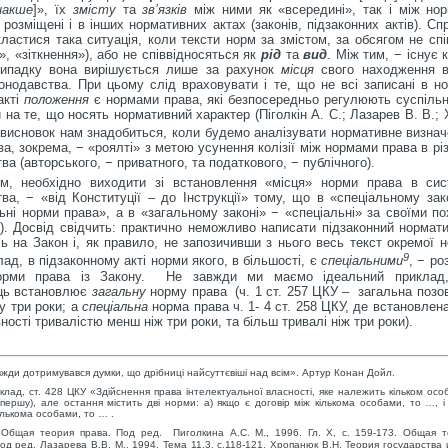
накше
]», їх
змісту
та
зв’язків
між ними як «всередині», так і між но
 розміщені і в інших нормативних актах (законів, підзаконних актів). Сп
астися така ситуація, коли тексти норм за змістом, за обсягом не сп
», «зіткнення»), або не співвідносяться як
рід
та
вид
. Між тим, − існує 
ипадку вона вирішується лише за рахунок
місця
свого находження в 
конодавства. При цьому слід враховувати і те, що не всі записані в н
акті
положення
є нормами права, які безпосередньо регулюють суспільні
на те, що носять нормативний характер (Піголкін А. С.; Лазарев В. В.;
 висновок нам знадобиться, коли будемо аналізувати нормативне визнач
ва, зокрема, − «роялті» з метою усунення колізії між нормами права в рі
ва (авторського, − приватного, та податкового, − публічного).
м, необхідно виходити зі встановлення «місця» норми права в сис
ва, − «від Конституції – до Інструкції» тому, що в «спеціальному за
ьні норми права», а в «загальному законі» − «спеціальні» за своїми 
). Досвід свідчить: практично неможливо написати підзаконний нормати
 на Закон і, як правило, не запозичивши з нього весь текст окремої 
9
лад, в підзаконному акті норми якого, в більшості, є
спеціальними
, − ро
орми права із Закону. Не завжди ми маємо ідеальний приклад
ць встановлює
загальну
норму права (ч. 1 ст. 257 ЦКУ – загальна позо
у три роки; а
спеціальна
норма права ч. 1- 4 ст. 258 ЦКУ, де встановлен
ності тривалістю менш ніж три роки, та більш тривалі ніж три роки).
жди дотримувався думки, що дрібниці найсуттєвіші над всім». Артур Конан Дойл.
клад, ст. 428 ЦКУ «Здійснення права інтелектуальної власності, яке належить кільком ос
першу), але остання містить дві норми: а) якщо є договір між кількома особами, то …, 
ількома особами, то … .
 Общая теория права. Под ред. Пиголкина А.С. М., 1996. Гл. X, c. 159-173. Общая 
од ред. Лазарева В.В. М., 1994. Тема 11.3, с.118-121. Хропанюк В.Н. Теория государства и