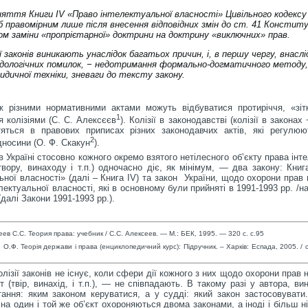
яття Книги IV «Право інтелектуальної власності» Цивільного кодексу
б правомірним лише після внесення відповідних змін до ст. 41 Конституц
м заміни «пропрієтарної» доктрини на доктрину «виключних» прав.
ії законів виникають унаслідок багатьох причин, і, в першу чергу, внаслі
ологічних помилок, − недотримання формально-догматичного методу,
идичної техніки, зневаги до тексту закону.
 різними нормативними актами можуть відбуватися протиріччя, «зітк
1
 колізіями (С. С. Алексєєв
). Колізії в законодавстві (колізії в законах −
тяться в правових приписах різних законодавчих актів, які регулюю
2
дносини (О. Ф. Скакун
).
в Україні стосовно кожного окремо взятого нетілесного об’єкту права інт
твору, винаходу і т.п.) одночасно діє, як мінімум, — два закону: Кни
ьної власності» (далі – Книга IV) та закон України, щодо охорони прав 
електуальної власності, які в основному були прийняті в 1991-1993 рр. /н
(далі Закони 1991-1993 рр.).
ев С.С. Теория права: учебник / С.С. Алексеев. — М.: БЕК, 1995. — 320 с. с.95
н
О.Ф.
Теорія держави і
права (
енциклопедичний
курс
): Підручник.
– Харків
:
Еспада
,
2005
.
/ 
лізії законів не існує, коли сфери дії кожного з них щодо охорони прав н
т (твір, винахід, і т.п.), — не співпадають. В такому разі у автора, ви
ання: яким законом керуватися, а у судді: який закон застосовувати.
на один і той же об’єкт охороняються двома законами, а іноді і більш 