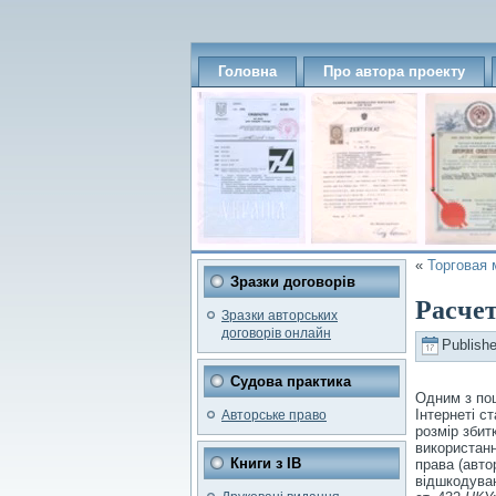
Головна
Про автора проекту
«
Торговая 
Зразки договорів
Расчет
Зразки авторських
договорів онлайн
Publish
Судова практика
Одним з пош
Інтернеті с
Авторське право
розмір збит
використанн
Книги з ІВ
права (авто
відшкодуван