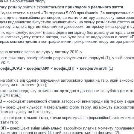
а на використання твору.
нку розміру збитків скористаємося
прикладом з реального життя
.
ікував статтю в газеті «П» тиражем 5 000 примірників. За використання с
, згідно з ліцензійним договором, виплатило автору авторську винагород
одом видавництво випустило компакт-диск, на якому розмістило статтю а
втору, згідно з другим ліцензійним договором, авторську винагороду в су
’ютерні флібустьєри»” (назва фірми вигадана) без дозволу автора в січні
на компакт-диску статтю автора, яка була раніше надрукована в газеті «
ираж компакт-дисків з контрафактними примірниками твору автора рівний
.
ана позовна заява до суду у лютому 2010 р.
ого прикладу розмір збитків розраховується по формулі (1), у якій врах
 № 4
:
 коефіцЗСАВ × коефіцКМФ
×
коефіцКПТ
× коефіцЗмінЗП
(1)
на збитків від одного порушення авторського права на твір, який викори
иску чи в Інтернеті (грн.);
ька винагорода, яку отримав автор згідно з договором за публікацію стат
 ЗМІ (грн.);
В
– коефіцієнт залежності ставки авторської винагороди від тиражу вида
|
– коефіцієнт кількості матеріальних форм твору, які можуть використо
 компакт-диску чи Інтернету;
– коефіцієнт кількості мов, якими користувачі інформаційної системи мо
вати твір;
нЗП
– коефіцієнт зміни мінімальної заробітної плати з моменту порушенн
р на момент подачі позову
[1]
, який розраховується по формулі (2):