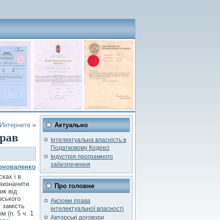
 Интернете
»
Актуально
прав
Інтелектуальна власність в
Податковому Кодексі
Індустрія програмного
забезпечення
оноваленко
ках і в
 визначити
Про головне
ик від
рського
Аксіоми права
 замість
інтелектуальної власності
 (п. 5 ч. 1
Авторські договори