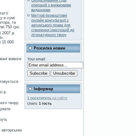
Оподаткування ПДВ
операцій з книжковими
виданнями
татті
Миттєві безкоштовні
у в сумі
онлайн консультації з
втора, та
авторського права для
мі 750 грн.
створення ілюстрацій до
 2007 р.
літературного твору
П».
 15 000
Розсилка новин
овані вимоги
Your email:
стовується
Інформер
ті в
1 посетитель
на сайте
ного твору
Users:
1 гость
вувати
жуть
я авторських