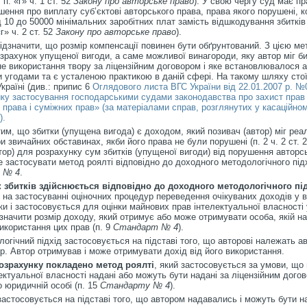
;
п. «г» ч. 1 ст. 52
Закону про авторське право
). У свою чергу суд має пр
шення про виплату суб’єктові авторського права, права якого порушені, 
ід 10 до 50000 мінімальних заробітних плат замість відшкодування збитків
г» ч. 2 ст. 52
Закону про авторське право
).
ідзначити, що розмір компенсації повинен бути обґрунтований. З цією м
зрахунок упущеної вигоди, а саме можливої винагороди, яку автор міг б
не використання твору за ліцензійним договором і яке встановлювалося 
 угодами та є усталеною практикою в даній сфері. На такому шляху сто
країні
(див.: припис 6
Оглядового листа ВГС України від 22.01.2007 р. №
ку застосування господарськими судами законодавства про захист прав 
 права і суміжних прав» (за матеріалами справ, розглянутих у касаційно
).
 тим, що збитки (упущена вигода) є доходом, який позивач (автор) міг реа
и звичайних обставинах, якби його права не були порушені (п. 2 ч. 2 ст. 
тор) для розрахунку сум збитків (упущеної вигоди) від порушення авторс
е застосувати метод роялті відповідно до доходного методологічного пі
 № 4
.
 збитків здійснюється відповідно до доходного методологічного пі
 на застосуванні оціночних процедур переведення очікуваних доходів у в
нки і застосовується для оцінки майнових прав інтелектуальної власності 
начити розмір доходу, який отримує або може отримувати особа, якій на
використання цих прав (п. 9
Стандарт № 4
).
огічний підхід застосовується на підставі того, що авторові належать ав
ір. Автор отримував і може отримувати дохід від його використання.
озрахунку покладено метод роялті
, який застосовується за умови, що
ектуальної власності надані або можуть бути надані за ліцензійним догов
о юридичній особі (п. 15
Стандарту № 4
).
астосовується на підставі того, що автором надавались і можуть бути н