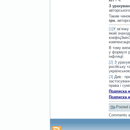
КП
= 4.
З урахуван
авторського
Таким чином
грн.
авторсь
[1]
У зв’язку
який знаход
коефіцЗмінЗ
компенсаціє
В тому випа
у формулі р
інфляції.
[2]
З урахува
російську т
українською
[3]
Див.: при
застосуванн
права і сум
Подписка н
Подписка н
Posted 
Comments ar