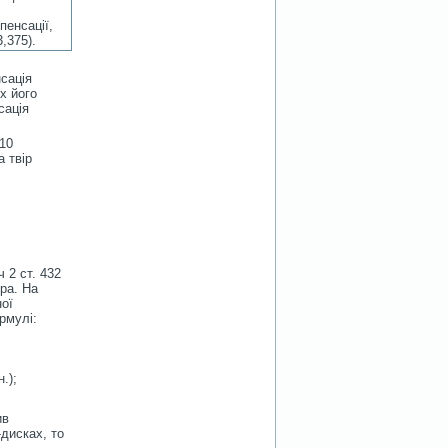
пенсації,
,375).
нсація
х його
сація
 10
а твір
 2 ст. 432
ра. На
ної
рмулі:
.);
ив
-дисках, то