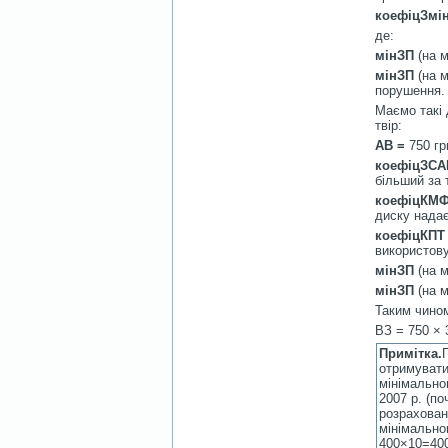
коефіцЗмі
де:
мінЗП
(на м
мінЗП
(на м
порушення.
Маємо такі 
твір:
АВ
=
750 гр
коефіцЗСА
більший за 
коефіцКМ
диску надає
коефіцКПТ
використову
мінЗП
(на м
м
і
нЗП
(на м
Таким чино
ВЗ = 750 × 3
Примітка.
отримувати
мінімально
2007 р. (по
розрахован
мінімально
400×10=400