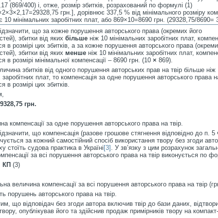
17 (869/400) і, отже, розмір збитків, розрахований по формулі (1)
2×3×2,17=29328,75 грн.], дорівнює 337,5 % від мінімального розміру ком
є 10 мінімальних заробітних плат, або 869×10=8690 грн. (29328,75/8690= 3
ідзначити, що за кожне порушення авторського права (окремих його
тей), збитки від яких
більше
ніж 10 мінімальних заробітних плат, компе
я в розмірі цих збитків, а за кожне порушення авторського права (окреми
тей), збитки від яких
менше
ніж 10 мінімальних заробітних плат, компен
я в розмірі мінімальної компенсації – 8690 грн. (10
×
869).
личина збитків від одного порушення авторських прав на твір більше ніж
 заробітних плат, то компенсація за одне порушення авторського права н
я в розмірі цих збитків.
м,
9328,75 грн.
на компенсації за одне порушення авторського права на твір.
ідзначити, що компенсація (разове грошове стягнення відповідно до п. 5 ч
чується за кожний самостійний спосіб використання твору без згоди авто
у стоїть судова практика в Україні
[3]
. У зв’язку з цим розрахунок загаль
мпенсації за всі порушення авторського права на твір виконується по фо
× КП
(3)
ьна величина компенсації за всі порушення авторського права на твір (грн
сть порушень авторського права на твір.
 тим, що відповідач без згоди автора включив твір до бази даних, відтвор
твору, опублікував його та здійснив продаж примірників твору на компакт