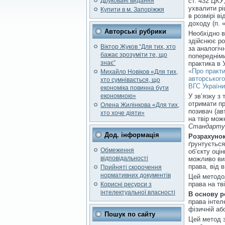
Друковані видання
ст. 432
ЦКУ
ухвалити рі
Купити в м. Запоріжжя
в розмірі в
доходу (п. «
Авторські рубрики
Необхідно в
здійснює ро
Віктор Жуков “Для тих, хто
за аналогіч
бажає зрозуміти те, що
попередніми
знає”
практика в У
«Про практи
Михайло Новіков «Для тих,
авторського
хто сумнівається, що
ВГС України
економіка повинна бути
економною»
У зв’язку з
отримати пр
Олена Жилінкова «Для тих,
позивач (ав
хто хоче діяти»
на твір мож
Стандарту
Дод. інформація
Розрахунок
ґрунтується
Обмеження
об’єкту оці
відповідальності
можливо виз
права, від 
Прийняті скорочення
нормативних документів
Цей методол
права на тв
Корисні ресурси з
інтелектуальної власності
В основу р
права інтел
фізичній аб
Пошук по сайту
Цей метод з