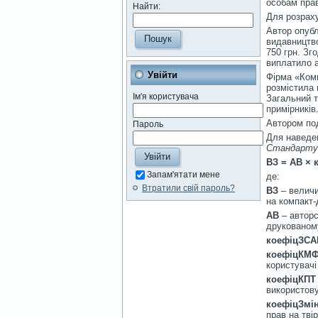
особам прав
Найти:
Для розраху
Автор опубл
видавництво
750 грн. Зг
виплатило а
Увійти
Фірма «Комп
розмістила 
Ім'я користувача
Загальний т
примірників
Автором под
Пароль
Для наведен
Стандарту
ВЗ = АВ ×
Запам'ятати мене
де:
Втратили свій пароль?
ВЗ
–
величи
на компакт-д
АВ
– авторс
друкованому
коефіцЗСА
коефіцКМФ
користувачі
коефіцКПТ
використову
коефіцЗмі
прав на тві