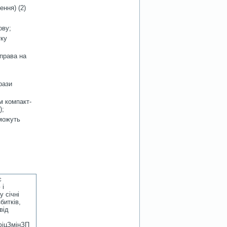
ння) (2)
ову;
тку
 права на
рази
м компакт-
);
 можуть
є
 і
у січні
битків,
від
ефіцЗмінЗП