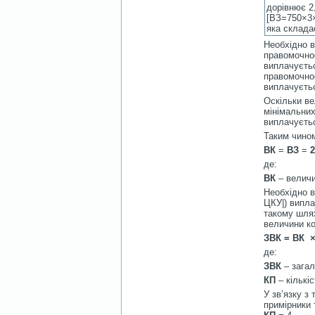
дорівнює 2,
[ВЗ=750×3×
яка склада
Необхідно в
правомочнос
виплачуєтьс
правомочнос
виплачуєтьс
Оскільки ве
мінімальних
виплачуєтьс
Таким чино
ВК
=
ВЗ
=
2
де:
ВК
–
величи
Необхідно в
ЦКУ|) випла
такому шлях
величини ко
ЗВК = ВК 
де:
ЗВК
–
загал
КП
– кількі
У зв’язку з
примірники 