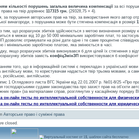
ням кількості порушень
загальна величина компенсації
за всі поруш
 права на твір дорівнює
117315 грн.
(29328,75 × 4).
, за порушення авторських прав на твір, за використання якого автор о
кої винагороди, з порушника може бути стягнена компенсація в розмірі
1
 з тим, що розрахунок збитків здійснюється з метою визначення розміру к
иться в межах від 10 до 50 000 мінімальних заробітних плат, то застосу
П дозволяє отримувати на різні дати одне і те саме процентне співвідн
ю і мінімальною заробітною платою, яка змінюється в часі.
дку, якщо розрахунок збитків виконувався б для цілей їх стягнення з відп
озрахунку збитків замість
коефіцЗмінЗП
використовувався б коефіцієнт
нням того, що в інформаційній системі є перекладач з української мови
а англійську мови, то користувачам надається твір трьома мовами, а сам
, російською, англійською.
пис 1 Оглядового листа ВГС України від 22.01.2007 р. №01-8/25 «Про пр
я господарськими судами законодавства про захист прав на об’єкти авт
іжних прав» (за матеріалами справ, розглянутих у касаційному порядку В
а он-лайн тесты по интеллектуальной собственности для физически
а он-лайн тесты по интеллектуальной собственности для юридичес
in
Авторське право і суміжні права
e closed.