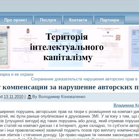
Про проект
Послуги
Контакти
Партнери
марка и ее охрана
Сохранение доказательств нарушения авторских прав в
 компенсации за нарушение авторских 
ed
13.11.2010
|
By
Володимир Коноваленко
Владимир К
ирених порушень авторських прав на твори є розміщення на компакт-дис
татей, які були раніше опубліковані в друкованих ЗМІ. У зв’язку з тим, що
ків (упущеної вигоди) від таких порушень або дохід, який отримав порушн
я статей на компакт-дисках і в Інтернеті, дуже складно, то суб’єкти авто
ри і інші правовласники) зазвичай подають позов про виплату компенсації
ня збитків і стягнення доходу. Це право надане їм чинним законодавством