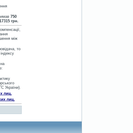
ення
тримав
750
17315 грн.
омпенсації,
вання
ошення між
овідача, то
 індексу
 на
е:
актику
орського
ГС України).
х лиц.
ких лиц.