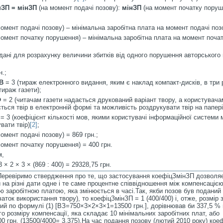
нЗП =
м
і
нЗП
(на момент подачі позову):
мінЗП
(на момент початку поруше
омент подачі позову) – мінімальна заробітна плата на момент подачі поз
омент початку порушення) – мінімальна заробітна плата на момент поча
дані для розрахунку величини збитків від одного порушення авторського
н.;
В
= 3 (тираж електронного видання, яким є наклад компакт-дисків, в три 
тираж газети);
Ф
= 2 (читачам газети надається друкований варіант твору, а користувача
ться твір в електронній формі та можливість роздрукувати твір на папері
= 3 (коефіцієнт кількості мов, якими користувачі інформаційної системи
вати твір)
[2]
;
омент подачі позову) = 869 грн.;
омент початку порушення) = 400 грн.
м,
 × 2 × 3 × (869 : 400) = 29328,75 грн.
Перевіримо ствердження про те, що застосування коефіцЗмінЗП дозволя
 на різні дати одне і те саме процентне співвідношення між компенсацією
ю заробітною платою, яка змінюється в часі.Так, якби позов був поданий 
чаток використання твору), то коефіцЗмінЗП = 1 (400/400) і, отже, розмір з
ий по формулі (1) [ВЗ=750×3×2×3×1=13500 грн.], дорівнював би 337,5 % 
го розміру компенсації, яка складає 10 мінімальних заробітних плат, або
0 грн. (13500/4000= 3,375).На час подання позову (лютий 2010 року) ко