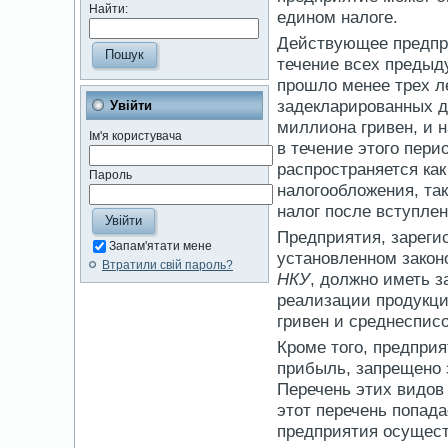
Найти:
едином налоге.
Действующее предпри
течение всех предыд
прошло менее трех л
задекларированных д
Увійти
миллиона гривен, и 
Ім'я користувача
в течение этого пери
распространяется ка
Пароль
налогообложения, та
налог после вступле
Предприятия, зареги
Запам'ятати мене
установленном закон
Втратили свій пароль?
НКУ
, должно иметь з
реализации продукции
гривен и среднесписо
Кроме того, предпри
прибыль, запрещено 
Перечень этих видов 
этот перечень попад
предприятия осущес