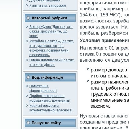
Друковані видання
предприятиям возмож
Купити в м. Запоріжжя
прибыль, например, 
154.6 ст. 156
НКУ
), г
Авторські рубрики
возможностях зараба
воспользоваться. На
Віктор Жуков “Для тих, хто
бажає зрозуміти те, що
прибыль разберемся
знає”
Условия применения
Михайло Новіков «Для тих,
хто сумнівається, що
На период с 01 апрел
економіка повинна бути
ставка 0 процентов д
економною»
выполняются два усл
Олена Жилінкова «Для тих,
хто хоче діяти»
размер доходов 
итогом с начала
Дод. інформація
размер начислен
Обмеження
платы работника
відповідальності
трудовых отноше
Прийняті скорочення
минимальные за
нормативних документів
законом.
Корисні ресурси з
інтелектуальної власності
Нулевая ставка нало
созданным предприя
Пошук по сайту
предприятие может б