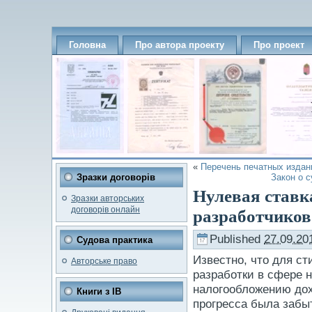
Головна
Про автора проекту
Про проект
«
Перечень печатных издан
Зразки договорів
Закон о 
Нулевая ставк
Зразки авторських
договорів онлайн
разработчиков
Published
27.09.20
Судова практика
Известно, что для с
Авторське право
разработки в сфере 
налогообложению дох
Книги з ІВ
прогресса была заб