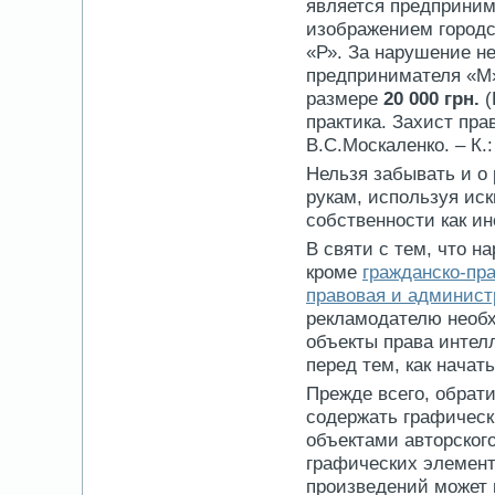
является предприним
изображением городс
«Р». За нарушение н
предпринимателя «М
размере
20 000 грн.
(
практика. Захист прав
В.С.Москаленко. – К.: 
Нельзя забывать и о 
рукам, используя ис
собственности как и
В святи с тем, что н
кроме
гражданско-пра
правовая и админист
рекламодателю необх
объекты права интел
перед тем, как нача
Прежде всего, обрат
содержать графическ
объектами авторского
графических элемент
произведений может 