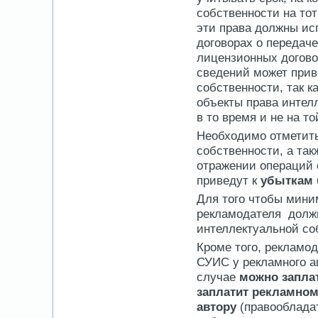
собственности на тот
эти права должны ис
договорах о передач
лицензионных договор
сведений может прив
собственности, так к
объекты права интел
в то время и не на т
Необходимо отметить
собственности, а та
отражении операций 
приведут к
убыткам 
Для того чтобы мини
рекламодателя должн
интеллектуальной со
Кроме того, рекламо
СУИС у рекламного аг
случае
можно запла
заплатит рекламном
автору
(правооблада