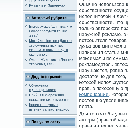
Друковані видання
Обычно использовани
Купити в м. Запоріжжя
собственности осуще
исполнителей и друг
Авторські рубрики
собственности, что 
Віктор Жуков “Для тих, хто
только авторского пр
бажає зрозуміти те, що
наружной рекламе, в 
знає”
потребителя товаров
Михайло Новіков «Для тих,
хто сумнівається, що
до
50 000
минимальных
економіка повинна бути
написания статьи ми
економною»
максимальная сумма 
Олена Жилінкова «Для тих,
рекламодатель автор
хто хоче діяти»
нарушаются, равна
4
достаточно для того
Дод. інформація
которой используетс
Обмеження
прав, в похоронную 
відповідальності
компенсации
, котора
Прийняті скорочення
постоянно увеличива
нормативних документів
Корисні ресурси з
плата.
інтелектуальної власності
Для того чтобы узна
авторы (правооблада
Пошук по сайту
права интеллектуаль