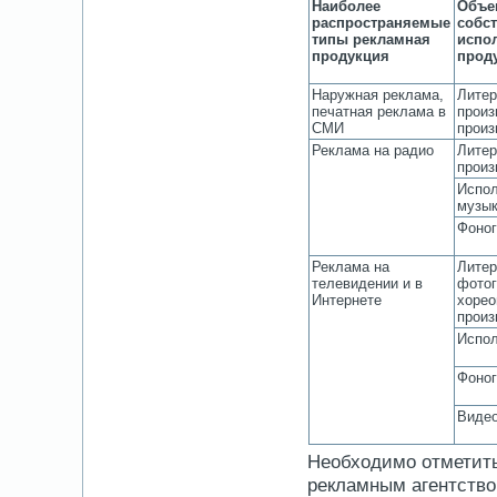
Наиболее
Объе
распространяемые
собс
типы рекламная
испо
продукция
прод
Наружная реклама,
Литер
печатная реклама в
произ
СМИ
произ
Реклама на радио
Литер
произ
Испол
музык
Фоно
Реклама на
Литер
телевидении и в
фотог
Интернете
хорео
произ
Испол
Фоно
Виде
Необходимо отметить
рекламным агентство