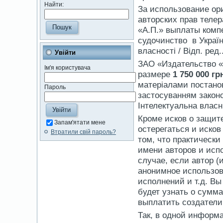
Найти:
За использование ор
авторских прав теле
«А.П.» выплаты комп
судочинство в Україн
власності / Відп. ред.
Увійти
ЗАО «Издательство «
Ім'я користувача
размере
1 750 000 гр
матеріалами постанов
Пароль
застосуванням законо
Інтелектуальна власні
Кроме исков о защит
Запам'ятати мене
остерегаться и иско
Втратили свій пароль?
том, что практически
имени авторов и исп
случае, если автор 
анонимное использов
исполнений и т.д. Вы
будет узнать о сумм
выплатить создатели
Так, в одной информ