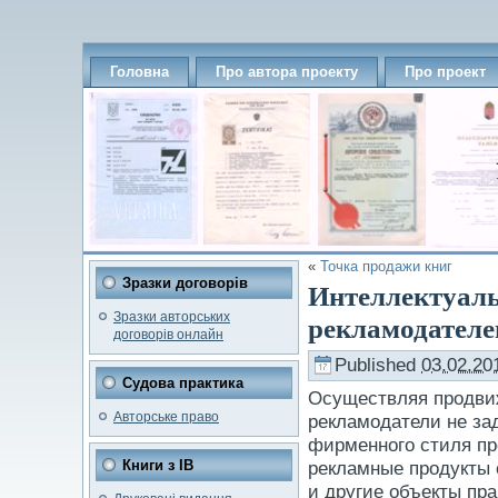
Головна
Про автора проекту
Про проект
«
Точка продажи книг
Зразки договорів
Интеллектуаль
Зразки авторських
рекламодател
договорів онлайн
Published
03.02.20
Судова практика
Осуществляя продвиж
Авторське право
рекламодатели не за
фирменного стиля пре
Книги з ІВ
рекламные продукты
и другие объекты пр