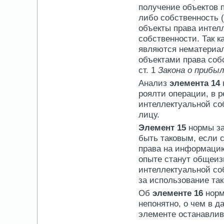
получение объектов 
либо собственность (
объекты права интел
собственности. Так к
являются нематериал
объектами права собс
ст. 1
Закона о прибы
Анализ
элемента 14
роялти операции, в 
интеллектуальной со
лицу.
Элемент 15
нормы зак
быть таковым, если 
права на информаци
опыте станут общеиз
интеллектуальной со
за использование та
Об
элементе 16
нормы
непонятно, о чем в д
элементе останавлив