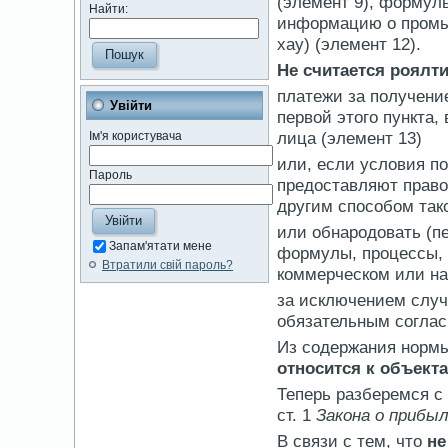
(элемент 9), формулы
Найти:
информацию о промы
хау) (элемент 12).
Не считается роялт
платежи за получени
Увійти
первой этого пункта,
лица (элемент 13)
Ім'я користувача
или, если условия п
Пароль
предоставляют право
другим способом тако
или обнародовать (пе
Запам'ятати мене
формулы, процессы,
Втратили свій пароль?
коммерческом или нау
за исключением случа
обязательным соглас
Из содержания нормы
относится к объект
Теперь разберемся с
ст. 1
Закона о прибы
В связи с тем, что
не