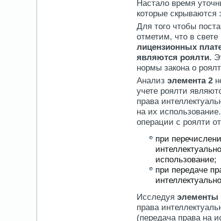
Настало время уточн
которые скрываются 
Для того чтобы пост
отметим, что в свете
лицензионных плат
являются роялти.
Э
нормы закона о роялт
Анализ
элемента 2
но
учете роялти являют
права интеллектуальн
на их использование.
операции с роялти о
при перечислени
интеллектуально
использование;
при передаче пр
интеллектуально
Исследуя
элементы 
права интеллектуаль
(передача права на 