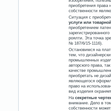
изобретения, полезн
приобретения права 
собственности являю
Ситуация с приобрет
услуги или товарно
приобретением патен
зарегистрированного 
роялти.
Эта точка зр
№ 187/6/15-1116).
Остановимся на плат
тем, что
дизайнерски
промышленных издели
авторского права, т
качестве промышленн
приобретать не дизай
являющегося оформл
право на использова
вид изделия охраняе
На
секретные черте
внимание. Дело в том
собственности может 