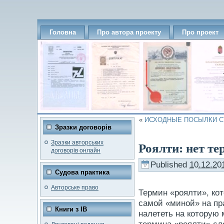
Головна
Про автора проекту
Про проект
«
ИСХОДНЫЕ ПОСЫЛКИ С
Зразки договорів
Зразки авторських
Роялти: нет те
договорів онлайн
Published
10.12.20
Судова практика
Авторське право
Термин «роялти», кот
самой «миной» на пр
Книги з ІВ
налететь на которую 