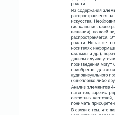
роялти.
Из содержания
элеме
распространяется на 
искусства. Необходи
(исполнения, фоногр
вещания), по всей ви
распространяется. Эт
роялти. Но как же то
носителях информаци
фильмы и др.), пере
данном случае уточн
произведения могут 
приобретает для хоз
аудиовизуального пр
(кинопленке либо дру
Анализ
элементов 4-
патентов, зарегистри
секретных чертежей,
понимать приобретен
В связи с тем, что
па