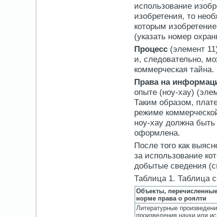
использование изобр
изобретения, то необ
которым изобретение
(указать номер охран
Процесс
(элемент 11
и, следовательно, мо
коммерческая тайна.
Права на информац
опыте (ноу-хау) (эле
Таким образом, плате
режиме коммерческой
ноу-хау должна быть
оформлена.
После того как выяс
за использование ко
добытые сведения (см
Таблица 1. Таблица 
Объекты, перечисленные
норме права о роялти
Литературные произведени
произведения науки или ис