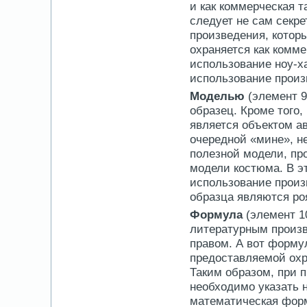
и как коммерческая т
следует не сам секре
произведения, котор
охраняется как комме
использование ноу-ха
использование произ
Моделью
(элемент 
образец. Кроме того
является объектом ав
очередной «мине», н
полезной модели, пр
модели костюма. В э
использование произ
образца являются ро
Формула
(элемент 1
литературным произв
правом. А вот форму
предоставляемой охр
Таким образом, при 
необходимо указать н
математическая форм