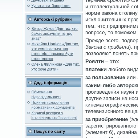
термина «роялти» сл
Друковані видання
интеллектуальной соб
Купити в м. Запоріжжя
норме закона столкн
исключительных прав
Авторські рубрики
тем, что предприним
Віктор Жуков “Для тих, хто
вопросе, то поможем
бажає зрозуміти те, що
знає”
Прежде всего, подвер
Михайло Новіков «Для тих,
Закона о прибыли
), 
хто сумнівається, що
позволяют понять при
економіка повинна бути
економною»
Роялти
– это:
Олена Жилінкова «Для тих,
платежи
любого вида
хто хоче діяти»
за пользование
или 
Дод. інформація
каким-либо
авторск
произведения науки 
Обмеження
відповідальності
другие записи на но
Прийняті скорочення
кинематографически
нормативних документів
телевизионного вещан
Корисні ресурси з
інтелектуальної власності
за приобретение
(эл
зарегистрированного 
Пошук по сайту
(элемент 6), дизайна