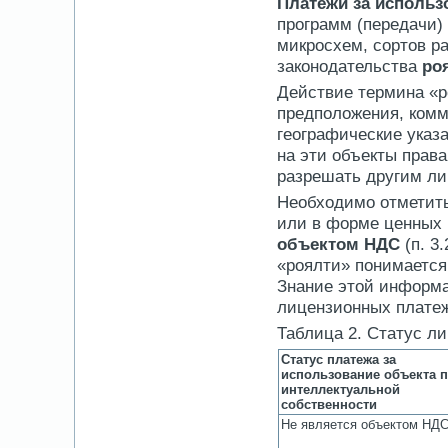
Платежи за использ
программ (передачи)
микросхем, сортов ра
законодательства
ро
Действие термина «р
предположения, комм
географические указ
на эти объекты права
разрешать другим ли
Необходимо отметить
или в форме ценных 
объектом НДС
(п. 3.
«роялти» понимается
Знание этой информа
лицензионных платеж
Таблица 2. Статус л
Статус платежа за
использование объекта 
интеллектуальной
собственности
Не является объектом НД