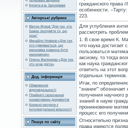
Друковані видання
гражданского права 
Купити в м. Запоріжжя
особенности. –Тарту: 
223.
Авторські рубрики
Для углубления интег
Віктор Жуков “Для тих, хто
бажає зрозуміти те, що
рассмотреть проблем
знає”
1. В свое время К. М
Михайло Новіков «Для тих,
что наука достигает 
хто сумнівається, що
економіка повинна бути
пользоваться математ
економною»
аксиому, то тогда воз
Олена Жилінкова «Для тих,
как наука гражданск
хто хоче діяти»
ответить на этот воп
отдельных терминов.
Дод. інформація
Итак, по определению
Обмеження
”знание'” обозначает
відповідальності
получения научного 
Прийняті скорочення
нормативних документів
знаний в науке граж
Корисні ресурси з
проникновение матема
інтелектуальної власності
процесс его получени
Относительно призна
Пошук по сайту
права имеются полярн