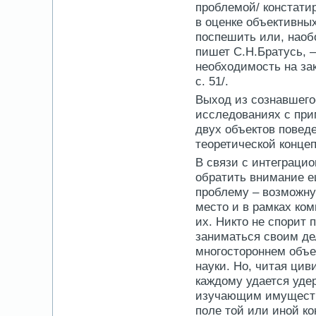
проблемой/ констати
в оценке объективных
поспешить или, наобо
пишет С.Н.Братусь, –
необходимость на за
с. 51/.
Выход из сознавшего
исследованиях с при
двух объектов поведе
теоретической конце
В связи с интеграци
обратить внимание е
проблему – возможну
место и в рамках ко
их. Никто не спорит 
заниматься своим дел
многостороннем объек
науки. Но, читая цив
каждому удается уде
изучающим имуществе
поле той или иной ко