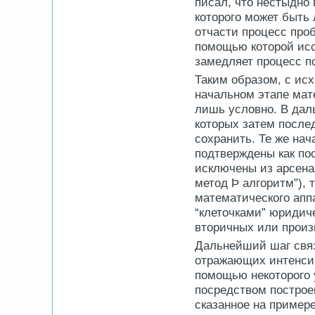
писал, что нестыдно
которого может быть 
отчасти процесс про
помощью которой ис
замедляет процесс поз
Таким образом, с ис
начальном этапе мат
лишь условно. В дал
которых затем после
сохранить. Те же на
подтверждены как по
исключены из арсена
метод Þ алгоритм”), 
математического апп
“клеточками” юридиче
вторичных или произ
Дальнейший шаг связ
отражающих интенсив
помощью некоторого 
посредством построе
сказанное на пример