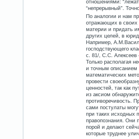
отношениями: “лежать
“непрерывный”. Точн
По аналогии и нам п
отражающих в своих 
материи и придать и
других целей, в юри
Например, А.М.Васил
господствующего класс
с. 81/, С.С. Алексеев
Только располагая н
и точным описанием 
математических мето
провести своеобразн
ценностей, так как 
из аксиом обнаружит
противоречивость. Пр
сами постулаты могу
при таких исходных 
правопознания. Они 
порой и делают сейч
которые труднее улич