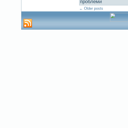
проблеми
←
Older posts