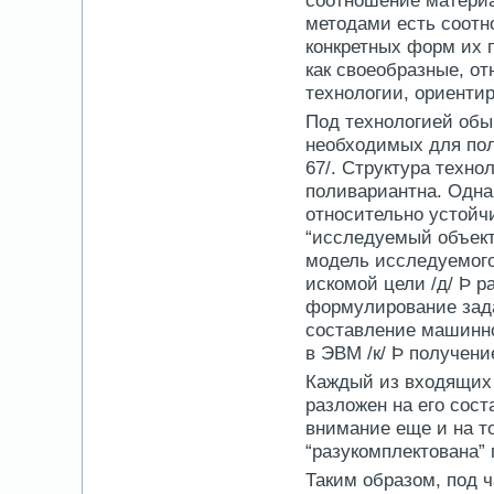
соотношение материа
методами есть соотн
конкретных форм их п
как своеобразные, от
технологии, ориенти
Под технологией обы
необходимых для полу
67/. Структура техн
поливариантна. Одна
относительно устойч
“исследуемый объект 
модель исследуемого 
искомой цели /д/ Þ ра
формулирование зада
составление машинно
в ЭВМ /к/ Þ получение
Каждый из входящих 
разложен на его сос
внимание еще и на то
“разукомплектована” 
Таким образом, под 