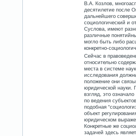
В.А. Козлов, многоас
десятилетие после О
дальнейшего совершен
социологический и о
Суслова, имеют раз
различные понятийн
могло быть либо рас
конкретно-социологи
Сейчас в правоведе
относительно содерж
места в системе наук
исследования должны
положение они связ
юридической науки. П
взгляд, это означало
по ведения субъектов
подобная “социологи
объект регулировани
юридическом выражен
Конкретные же социо
задачей здесь являе