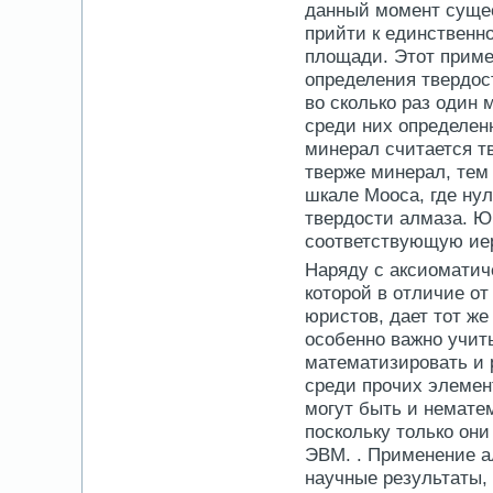
данный момент сущес
прийти к единственн
площади. Этот приме
определения твердост
во сколько раз один 
среди них определен
минерал считается тв
тверже минерал, тем
шкале Мооса, где нул
твердости алмаза. Ю
соответствующую иер
Наряду с аксиоматич
которой в отличие о
юристов, дает тот же
особенно важно учит
математизировать и р
среди прочих элемен
могут быть и немате
поскольку только он
ЭВМ. . Применение а
научные результаты,