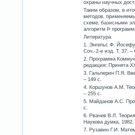
охраны научных дост
Таким образом, в ит
методов, применяемых
схеме, базисными эл
алгоритм Þ программ
Литература
1. Энгельс Ф. Йосефу 
Соч.-2-е изд. Т. 37. –
2. Программа Коммун
редакция: Принята ХХ
3. Гальперин П.Я. Вве
– 149 с.
4. Коршунов А.М. Тео
– 255 с.
5. Майданов A.C. Проц
с.
6. Рвачев В.Л. Теори
Наукова думка, 1982. 
7. Рузавин Г.И. Мате