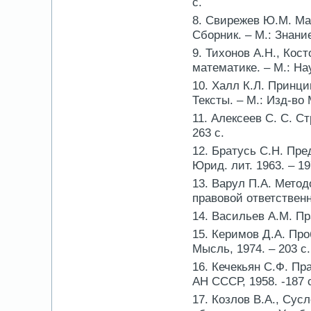
с.
8. Свирежев Ю.М. Ма
Сборник. – М.: Знание
9. Тихонов А.Н., Кос
математике. – М.: Нау
10. Халл К.Л. Принци
Тексты. – М.: Изд-во М
11. Алексеев С. С. Ст
263 с.
12. Братусь С.Н. Пре
Юрид. лит. 1963. – 19
13. Варул П.А. Мето
правовой ответственн
14. Васильев А.М. Пра
15. Керимов Д.А. Про
Мысль, 1974. – 203 с.
16. Кечекьян С.Ф. П
АН СССР, 1958. -187 
17. Козлов В.А., Сус