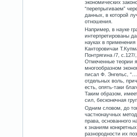
экономических закон
“перепрыгиваем” чер
данных, в которой л
отношения.
Например, в науке гр
интерпретированы да
науках в применения
Канторовичаи Т.Купм
Понтрягина /7, с.127/
Отмеченные теории я
многообразном эконом
писал Ф. Энгельс, “
отдельных воль, прич
есть, опять-таки бла
Таким образом, имее
сил, бесконечная гру
Одним словом, до то
частнонаучных методо
права, основанного н
к знаниям конкретных
разнородности их по