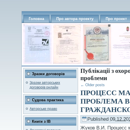
Головна
Про автора проекту
Про проект
Публікації з охо
Зразки договорів
проблеми
Зразки авторських
←
Older posts
договорів онлайн
ПРОЦЕСС МА
ПРОБЛЕМА 
Судова практика
ГРАЖДАНСКО
Авторське право
Published
09.12.20
Книги з ІВ
Жуков В.И. Процесс 