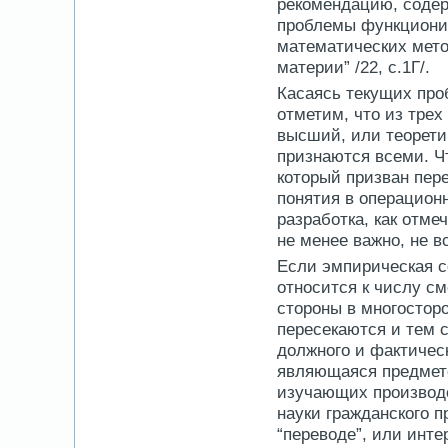
рекомендацию, содер
проблемы функционир
математических мето
материи” /22, с.1Г/.
Касаясь текущих про
отметим, что из трех
высший, или теорети
признаются всеми. Чт
который призван пер
понятия в операцион
разработка, как отме
не менее важно, не в
Если эмпирическая с
относится к числу см
стороны в многостор
пересекаются и тем 
должного и фактическ
являющаяся предмето
изучающих производс
науки гражданского п
“переводе”, или инт