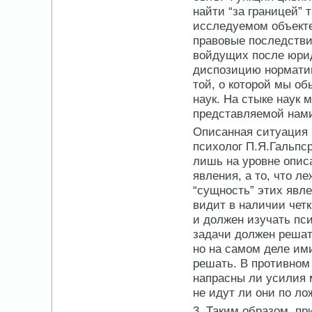
найти “за границей” 
исследуемом объекте
правовые последстви
войдущих после юрид
диспозицию норматив
той, о которой мы об
наук. На стыке наук 
представляемой нам
Описанная ситуация 
психолог П.Я.Гальпср
лишь на уровне описа
явления, а то, что л
“сущность” этих явл
видит в наличии четк
и должен изучать пси
задачи должен решат
но на самом деле ими
решать. В противном 
напрасны ли усилия 
не идут ли они по лож
3. Таким образом, п