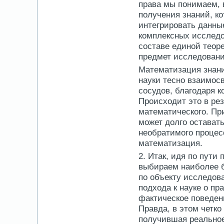
права мы понимаем, 
получения знаний, к
интегрировать данны
комплексных исследов
составе единой теор
предмет исследования
Математизация знани
науки тесно взаимос
сосудов, благодаря к
Происходит это в рез
математического. При
может долго остават
необратимого процес
математизация.
2. Итак, идя по пути
выбираем наиболее б
по объекту исследов
подхода к науке о пр
фактическое поведен
Правда, в этом четко
получившая реальное