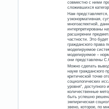
совместно с ними пр
сложившихся категори
Нам представляется, 
узконормативная, су
многоаспектной, дан
интерпретированы нау
расширении предмета
частности. Это будет
гражданского права 
моделиpyeмое систем
моделируемое – норм
они представлены С.С
Можно сделать вывод,
науке гражданского п
критической точке от
социологических исс
уровня”, доступного 
количественные мето
быть успешно решена
эмпирическая социол
звено, которое, по м