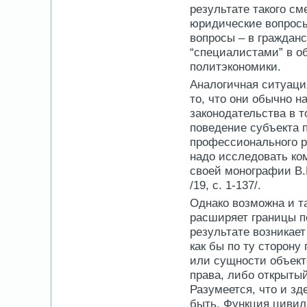
результате такого с
юридические вопросы
вопросы – в граждан
“специалистами” в об
политэкономики.
Аналогичная ситуаци
то, что они обычно 
законодательства в т
поведение субъекта 
профессионального р
надо исследовать ком
своей монографии В.
/19, с. 1-137/.
Однако возможна и та
расширяет границы по
результате возникае
как бы по ту сторону
или сущности объект
права, либо открыты
Разумеется, что и з
быть. Функция цивил