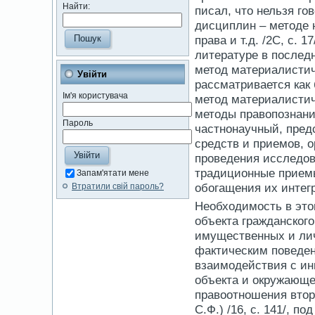
Найти:
писал, что нельзя г
дисциплин – методе н
права и т.д. /2С, с. 
литературе в послед
метод материалистич
Увійти
рассматривается как
Ім'я користувача
метод материалистич
методы правопознания
Пароль
частнонаучный, пред
средств и приемов, 
проведения исследова
традиционные приемы
Запам'ятати мене
обогащения их интег
Втратили свій пароль?
Необходимость в это
объекта гражданског
имущественных и ли
фактическим поведен
взаимодействия с ин
объекта и окружающе
правоотношения второ
С.Ф.) /16, с. 141/, 