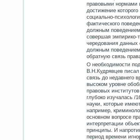
правовыми нормами 
достижение которого
социально-психологич
фактического поведен
должным поведением с
совершая эмпирико-т
чередования данных 
должным поведением
обратную связь прав
О необходимости под
В.Н.Кудрявцев писал 
связь до недавнего 
высоком уровне обобщ
правовых институтов
глубоко изучалась /16
науки, которые имею
например, криминоло
основном вопросе пр
интерпретации объек
принципы. И напротив
период времени игно