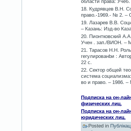
области права: Учеб. 
18. Кудрявцев В.H. С
право.-1969.- № 2. – С
19. Лазарев B.B. Со
– Казань: Изд-во Казан
20. Пионтковский A.A
Учен . зап./ВИОН. – М 
21. Тарасов H.H. Ро
гегулированbи : Автор
22 с.
22. Сектор общей те
система социализма:
во и право. – 1986. – 
Подписка на он-лай
физических лиц.
Подписка на он-лай
юридических лиц.
Posted in
Публікац