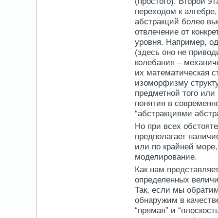
(простого). Второй э
переходом к алгебре,
абстракций более выс
отвлечение от конкре
уровня. Например, 
(здесь оно не приво
колебания – механич
их математическая с
изоморфизму структу
предметной того или
понятия в современн
“абстракциями абстрак
Но при всех обстоят
предполагает наличи
или по крайней море,
моделирование.
Как нам представляе
определенных величи
Так, если мы обратим
обнаружим в качестве
“прямая” и “плоскост