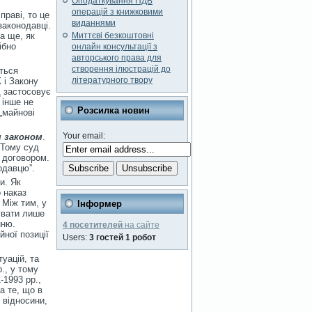
Оподаткування ПДВ
операцій з книжковими
праві, то це
виданнями
законодавці.
та ще, як
Миттєві безкоштовні
ібно
онлайн консультації з
авторського права для
створення ілюстрацій до
ться
літературного твору
 і Закону
д застосовує
 інше не
Розсилка новин
„майнові
Your email:
м законом
.
 Тому суд
о договором.
одавцю”.
и. Як
 наказ
 Між тим, у
Інформер
сувати лише
нню.
4 посетителей
на сайте
йної позиції
Users:
3 гостей 1 робот
уацій, та
., у тому
-1993 рр.,
а те, що в
 відносини,