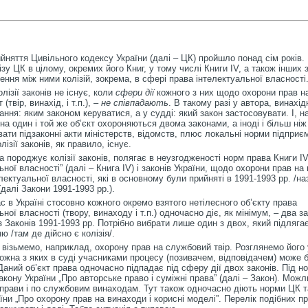
йняття Цивільного кодексу України (далі – ЦК) пройшло понад сім років.
ізу ЦК в цілому, окремих його Книг, у тому числі Книги IV, а також інших 
ння між ними колізій, зокрема, в сфері права інтелектуальної власності
лізії законів не існує, коли
сфери дії
кожного з них щодо охорони прав на
 (твір, винахід, і т.п.), –
не співпадають
. В такому разі у автора, винахід
ання: яким законом керуватися, а у судді: який закон застосовувати. І, н
на один і той же об’єкт охороняються двома законами, а іноді і більш ні
ати підзаконні акти міністерств, відомств, плюс локальні норми підприєм
ізії законів, як правило, існує.
а породжує колізії законів, полягає в неузгодженості норм права Книги I
ьної власності” (далі – Книга IV) і законів України, щодо охорони прав на 
електуальної власності, які в основному були прийняті в 1991-1993 рр. /н
(далі Закони 1991-1993 рр.).
с в Україні стосовно кожного окремо взятого нетілесного об’єкту права
ної власності (твору, винаходу і т.п.) одночасно діє, як мінімум, – два з
із Законів 1991-1993 рр. Потрібно вибрати лише один з двох, який підляга
ю /там де дійсно є колізія/.
 візьмемо, наприклад, охорону прав на службовий твір. Розглянемо його 
кожна з яких в суді учасниками процесу (позивачем, відповідачем) може 
 Даний об’єкт права одночасно підпадає під сферу дії двох законів. Під н
акону України „Про авторське право і суміжні права” (далі – Закон). Можл
справи і по службовим винаходам. Тут також одночасно діють норми ЦК 
їни „Про охорону прав на винаходи і корисні моделі”. Перелік подібних п