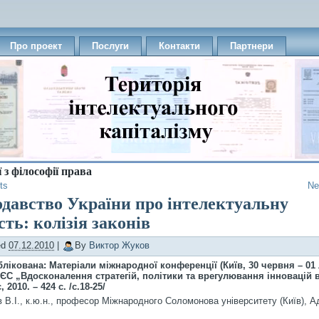
Про проект
Послуги
Контакти
Партнери
 з філософії права
ts
Ne
давство України про інтелектуальну
сть: колізія законів
ed
07.12.2010
|
By
Виктор Жуков
блікована: Матеріали міжнародної конференції (Київ, 30 червня – 01
т ЄС „Вдосконалення стратегій, політики та врегулювання інновацій в
, 2010. – 424 с. /с.18-25/
 В.І., к.ю.н., професор Міжнародного Соломонова університету (Київ), А