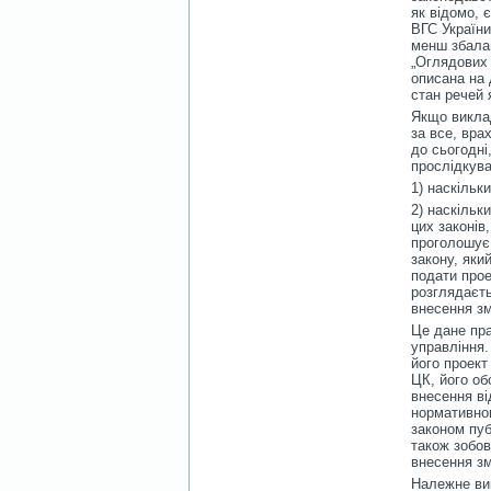
як відомо, 
ВГС України
менш збалан
„Оглядових 
описана на 
стан речей я
Якщо виклад
за все, вра
до сьогодні
прослідкува
1) наскільк
2) наскільк
цих законів,
проголошує:
закону, яки
подати прое
розглядаєт
внесення зм
Це дане пр
управління.
його проек
ЦК, його об
внесення ві
нормативно
законом пуб
також зобов
внесення зм
Належне вик