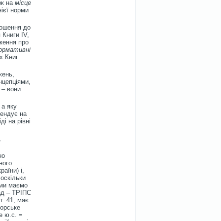
ож на
місце
нієї норми
ношення до
 Книги IV,
оження про
ормативні
х Книг
жень,
нцепціями,
 – вони
, а яку
тендує на
ді на рівні
,
но
ного
аїни) і,
 оскільки
 ми маємо
лад – ТРІПС
т. 41, має
торське
е ю.с. =