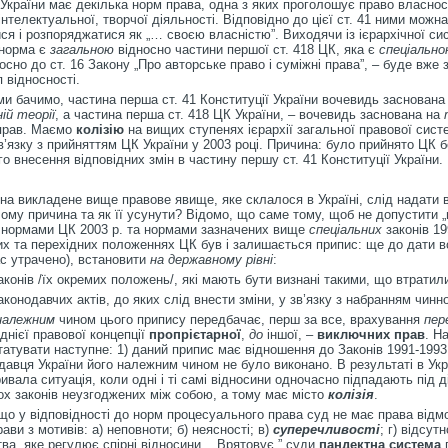
 України має декілька норм права, одна з яких проголошує право власнос
інтелектуальної, творчої діяльності. Відповідно до цієї ст. 41 ними можна
ся і розпоряджатися як „… своєю власністю”. Виходячи із ієрархічної си
 норма є
загальною
відносно частини першої ст. 418 ЦК, яка є
спеціальн
осно до ст. 16 Закону „Про авторське право і суміжні права”, – буде вже 
п відносності.
 ми бачимо, частина перша ст. 41 Конституції України вочевидь заснована
ій теорії
, а частина перша ст. 418 ЦК України, – вочевидь заснована на
рав. Маємо
колізію
на вищих ступенях ієрархії загальної правової сист
в’язку з прийняттям ЦК України у 2003 році. Причина: було прийнято ЦК б
о внесення відповідних змін в частину першу ст. 41 Конституції України.
на викладене вище правове явище, яке склалося в Україні, слід надати в
чому причина та як її усунути? Відомо, що саме тому, щоб не допустити 
 нормами ЦК 2003 р. та нормами зазначених вище
спеціальних
законів 19
их та перехідних положеннях ЦК був і залишається припис: ще до дати в
с утрачено), встановити
на державному рівні
:
законів /їх окремих положень/, які мають бути визнані такими, що втратили
законодавчих актів, до яких слід внести зміни, у зв’язку з набранням чинн
належним
чином цього припису передбачає, перш за все, врахування
пер
днієї правової концепції
пропрієтарної
,
до
іншої, –
виключних прав
. Н
атувати наступне: 1) даний припис має відношення до Законів 1991-1993 
одавця України його належним чином не було виконано. В результаті в Укр
ивала ситуація, коли одні і ті самі відносини одночасно підпадають під д
ох законів неузгоджених між собою, а тому має місто
колізія
.
що у відповідності до норм процесуального права суд не має права відм
ави з мотивів: а) неповноти; б) неясності; в)
суперечливості
; г) відсутн
ва, яке регулює спірні відносини. „ Врятовує ” суди
пандектна система
п