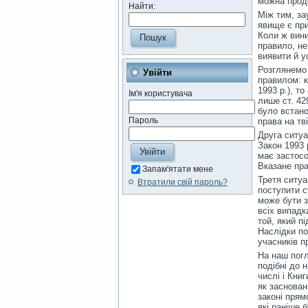
можна продо
Найти:
Між тим, за
явище є при
Коли ж вини
правило, не
виявити й у
Розглянемо 
Увійти
правилом: к
1993 р.), т
Ім'я користувача
лише ст. 42
було встано
Пароль
права на тв
Друга ситуа
Закон 1993 
має застосо
Вказане пра
Запам'ятати мене
Третя ситуа
Втратили свій пароль?
поступити с
може бути з
всіх випадк
той, який п
Наслідки по
учасників п
На наш погл
подібні до 
числі і Кни
як заснован
законі прям
які раніше 