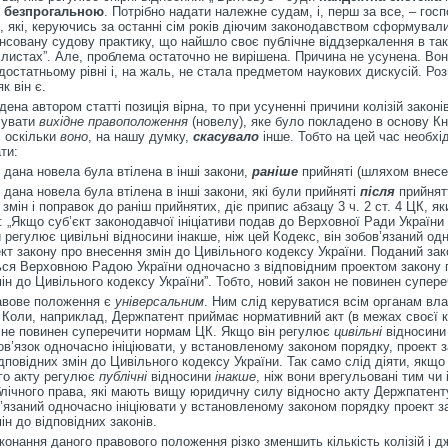
є
безпрогальною
. Потрібно надати належне судам, і, перш за все, – гос
, які, керуючись за останні сім років діючим законодавством сформувал
совану судову практику, що найшло своє публічне віддзеркалення в так
листах”. Але, проблема остаточно не вирішена. Причина не усунена. Вон
достатньому рівні і, на жаль, не стала предметом наукових дискусій. Ро
к він є.
ена автором статті позиція вірна, то при усуненні причини колізій законі
хувати
вихідне правоположення
(новелу), яке було покладено в основу Кни
, оскільки
воно
, на нашу думку,
скасувало
інше. Тобто на цей час необхі
ти:
и дана новела була втілена в інші закони,
раніше
прийняті (шляхом внесен
и дана новела була втілена в інші закони, які були прийняті
після
прийнят
 змін і поправок до раніш прийнятих, діє припис абзацу 3 ч. 2 ст. 4 ЦК, як
 „Якщо суб’єкт законодавчої ініціативи подав до Верховної Ради України
й регулює цивільні відносини інакше, ніж цей Кодекс, він зобов’язаний од
кт закону про внесення змін до Цивільного кодексу України. Поданий за
ься Верховною Радою України одночасно з відповідним проектом закону 
ін до Цивільного кодексу України”. Тобто, новий закон не повинен супер
авове положення є
універсальним
. Ним слід керуватися всім органам вла
 Коли, наприклад, Держпатент приймає нормативний акт (в межах своєї к
т не повинен суперечити нормам ЦК. Якщо він регулює
цивільні
відносин
ов’язок одночасно ініціювати, у встановленому законом порядку, проект 
дповідних змін до Цивільного кодексу України. Так само слід діяти, якщо
го акту регулює
публічні
відносини
інакше
, ніж вони врегульовані тим чи
лічного права, які мають вищу юридичну силу відносно акту Держпатент
’язаний одночасно ініціювати у встановленому законом порядку проект з
ін до відповідних законів.
онання даного правового положення різко зменшить кількість колізій і д