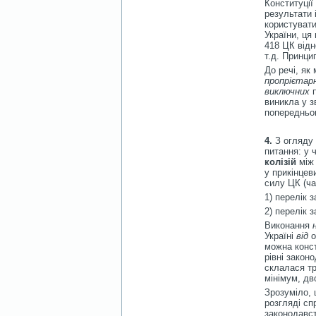
Конституції
результати 
користувати
України, ця
418 ЦК відн
т.д. Принци
До речі, як
пропрієтарн
виключних
п
виникла у з
попередньог
4.
З огляду 
питання: у 
колізій
між
у прикінцев
силу ЦК (ча
1) перелік 
2) перелік 
Виконання
Україні
від
о
можна конст
рівні закон
склалася тр
мінімум, дв
Зрозуміло, 
розгляді спр
законодавст