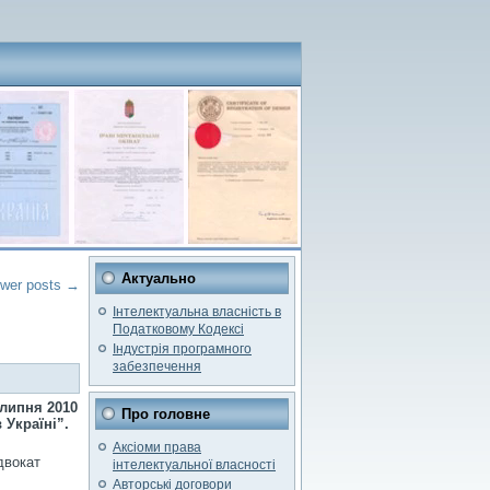
Актуально
wer posts
→
Інтелектуальна власність в
Податковому Кодексі
Індустрія програмного
забезпечення
 липня 2010
Про головне
 Україні”.
Аксіоми права
двокат
інтелектуальної власності
Авторські договори