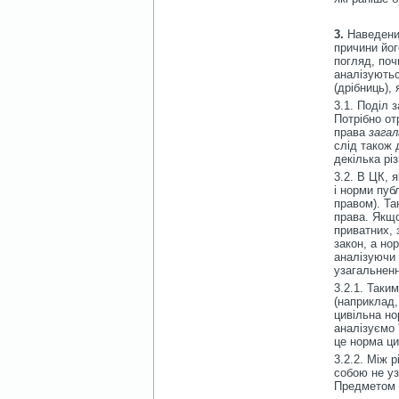
3.
Наведений
причини йог
погляд, поч
аналізуютьс
(дрібниць),
3.1. Поділ з
Потрібно от
права
загал
слід також 
декілька рі
3.2. В ЦК, 
і норми пуб
правом). Та
права. Якщо
приватних, 
закон, а но
аналізуючи 
узагальненн
3.2.1. Таки
(наприклад,
цивільна но
аналізуємо 
це норма ци
3.2.2. Між 
собою не уз
Предметом д