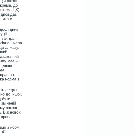
 цій шкалі
окрема, до
истема ЦК).
ідповідає
, яка є
 дослідник
уції
 так далі.
огічна шкала
до алмазу.
іший
ідзаконний
силу має –
 „лінію
ава
 прав на
яка норма з
їть
вище
в
сно до іншої,
д бути
 зміненій
му законі
а. Висновок:
 права
емо з норм,
. 41