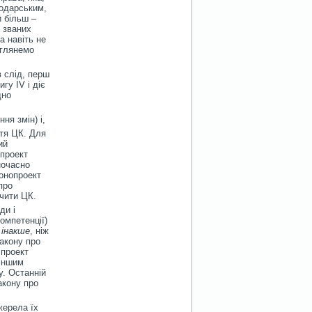
подарським,
и більш –
 званих
а навіть не
зглянемо
в слід, перш
гу IV і діє
дно
ня змін) і,
тя ЦК. Для
ий
 проект
ночасно
конопроект
про
ечити ЦК.
ди і
омпетенції)
и
інакше
, ніж
закону про
 проект
 іншим
у. Останній
акону про
жерела їх