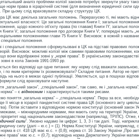
детальніший аналіз проблеми колізії законів потребує звернути увагу так
ще норм права в ієрархічній системі (для визначення юридичної сили од
). При цьому слід враховувати складну структуру ЦК.
ура ЦК має декілька загальних положень. Перерахуємо ті, які мають від
ектуальної власності: Це загальні положення Книги I; загальні положення
ложення, щодо кожного об’єкту права (по главам) Книги IY; загальні пол
я Книги V; загальні положення про договори Книги V; попередні мають
„н
спеціальними положеннями глави 75 Книги V. Висновок: в кожній з названи
і
спеціальні
положення.
ні і спеціальні положення сформульовані в ЦК на підставі правових поло
теорій. Висновок: можливі колізії між самими правовими положеннями, ко
кщо вони відображені зовні у „нормі права”. В українському законодавстві
 зовні в кола Законів 1991-1993 рр.
ється без відповіді ще одне питання: яку норму слід вважати
загальною
ю
, і по яким критеріям їх розмежовувати? Складне питання. Автор не пре
відь на нього в межах однієї публікації. Уявляється, що в пошуках відпові
формули слід враховувати наступне.
тя „загальний закон”, „спеціальний закон”, так само, як і „загальна норма”
 норма” – є
відносним
і характеризується такими рисами.
мо поняття „загальна норма” – „спеціальна норма”. Перш за все, необхід
де її місце в ієрархії пандектної системі права ЦК (основного акту цивіль
ва). Потім зіставити з відповідною нормою конституції (основний закон Укр
її межами, – міжнародними нормами, яки мають силу на території України,
пріоритет над національним законодавством (наприклад, ТРІПС). Отже,
дичної сили
”. Умовно надамо їм цифри: 1, 3, 3 і так далі. Тоді, наприк
идичну силу (далі – ю.с.) = (1). Норма Конституції України, наприклад, с
; норма в ст. 418 ЦК має ю.с. = (0,8); норма ст. 16 Закону України „Про ав
іжні права” має ю.с. = (0,7); відповідна норма Держпатенту України матим