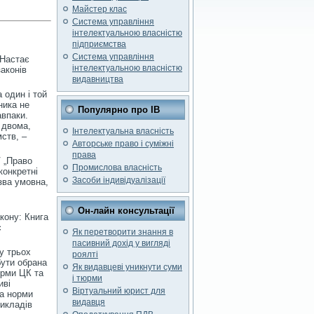
Майстер клас
Система управління
інтелектуальною власністю
підприємства
Система управління
 Настає
інтелектуальною власністю
законів
видавництва
.
 один і той
ника не
Популярно про ІВ
авпаки.
ж двома,
Інтелектуальна власність
ств, –
Авторське право і суміжні
права
V „Право
Промислова власність
конкретні
Засоби індивідуалізації
азва умовна,
Он-лайн консультації
акону: Книга
є
Як перетворити знання в
пасивний дохід у вигляді
у трьох
роялті
бути обрана
Як видавцеві уникнути суми
орми ЦК та
і тюрми
иві
Віртуальний юрист для
та норми
видавця
рикладів