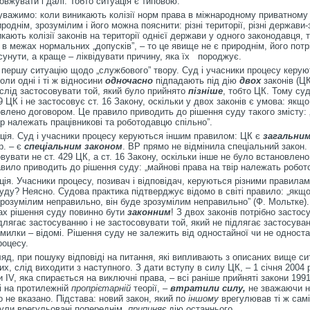
вжувати і далі. Тобто ситуація є типовою.
уважимо: коли виникають колізії норм права в міжнародному приватному 
роднім, зрозумілим і його можна пояснити: різні території, різні держави-
кають колізії законів на території однієї держави у одного законодавця, 
 в межах нормальних „допусків”, – то це явище не є природнім, його потр
сунути, а краще – ліквідувати причину, яка їх породжує.
першу ситуацію щодо „службового” твору. Суд і учасники процесу керую
оли одні і ті ж відносини
одночасно
підпадають під дію
двох
законів (ЦК
о слід застосовувати той, який було прийнято
пізніше
, тобто ЦК. Тому су
9 ЦК і не застосовує ст. 16 Закону, оскільки у двох законів є умова: якщо
влено договором. Це правило приводить до рішення суду такого змісту: 
ір належать працівникові та роботодавцю спільно”.
ція. Суд і учасники процесу керуються іншим правилом: ЦК є
загальни
р. – є
спеціальним законом
. ВР прямо не відмінила спеціальний закон.
вувати не ст. 429 ЦК, а ст. 16 Закону, оскільки інше не було встановлен
вило приводить до рішення суду: „майнові права на твір належать робот
ція. Учасники процесу, позивач і відповідач, керуються різними правилам
уду? Неясно. Судова практика підтверджує відомо в світі правило: „якщо
розумілим неправильно, він буде зрозумілим неправильно” (Ф. Мольтке).
ах рішення суду повинно бути
законним
! З двох законів потрібно засто
ідлягає застосуванню і не застосовувати той, який не підлягає застосува
милки – відомі. Рішення суду не залежить від одностайної чи не односта
роцесу.
яд, при пошуку відповіді на питання, які випливають з описаних вище сит
них, слід виходити з наступного. З дати вступу в силу ЦК, – 1 січня 2004 р
ги IV, яка спирається на виключні права, – всі раніше прийняті закони 1991
і на протилежній
пропрієтарній
теорії, –
втратили силу,
не зважаючи н
о не вказано. Підстава: новий закон, який по
іншому
врегулював ті ж самі
були врегульовані попереднім,
припиняє
дію останнього.