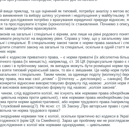
 вище приклад, та ще оцінений як типовий, потребує аналізу з метою в
о виникнення та вибору шляху усунення і недопущення у майбутньому. 
инати дослідження потрібно з врахування юридичної природи відносин, я
я та прослідкувати історію (хронологію) їх становлення. Почнемо з опис
 які завжди потрібно враховувати.
аконів на загальні і спеціальні є вірним, але лише на рівні родового понят
римати результат на видовому рівні. Справа у тому, що у загальному зак
ьні
і
спеціальні
. В спеціальному законі також є норми права
загальні
і
спе
ділити
статті
закону на загальні та спеціальні, оскільки в одній статті 
зних норм.
який є кодексом приватного права, – є норми приватні (їх абсолютна більш
лічного права (їх меншість), наприклад, ст. 16 ЦК (процесуальне право є
к само і в публічному законі, як випадок можуть бути розміщені норми пр
 взяти типовий український закон, то він є змішаним. Це набір норм публі
загальних і спеціальних. Таким чином, за одиницю поділу (молекулу) бе
рму права, яка має свої „атоми” – [(гіпотезу → диспозицію) → санкцію]. В
конкретні відносини використовуємо формулу під назвою: „колізія норм п
і висновків використовуємо формулу під назвою: „колізія законів”.
м чином, слід відрізняти колізії, які існують між нормами права
однорідни
 цивільна норма проти цивільної), і між нормами права
неоднорідними
(на
рма проти норми адміністративної, або норми трудового права /наприкла
”службовий винахід”/). Не ясно: ст. 16 Закону „Про авторське право і сумі
вільна чи норма трудового права?
різнорідними нормами теж є колізії, оскільки практично всі кодекси в Украї
годженості (крім ЦК та Сімейного). Зараз цю проблему ми не розглядаєм
ослідження є колізії між нормами однорідними, – цивільними.