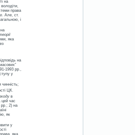
ті на
 володіти,
стеми права
ою
. Але, ст.
загальною, і
 на
теорії
еми, яка
ез
ідповідь на
„масових”
91-1993 рр.,
ступу у
 чинність;
ості ЦК.
еходу
в
а цей час
рр.; 2) на
аїні
ію, як
овити у
ості
рава, яка,