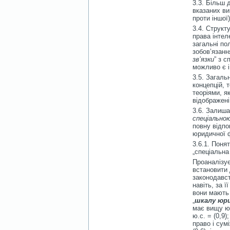
3.3. Більш 
вказаних ви
проти іншої
3.4. Структ
права інтел
загальні по
зобов’язанн
зв’язки
” з 
можливо є 
3.5. Загаль
концепцій, 
теоріями, я
відображені
3.6. Залиша
спеціально
повну відпо
юридичної 
3.6.1. Понят
„спеціальна
Проаналізує
встановити 
законодавст
навіть, за 
вони мають 
„
шкалу юри
має вищу юр
ю.с. = (0,9)
право і сум