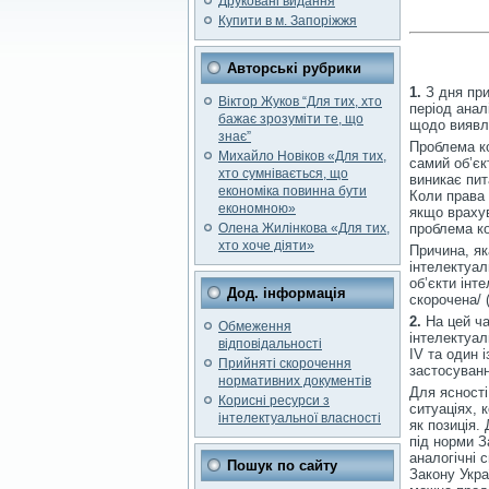
Друковані видання
Купити в м. Запоріжжя
Авторські рубрики
1.
З дня при
Віктор Жуков “Для тих, хто
період анал
бажає зрозуміти те, що
щодо виявле
знає”
Проблема ко
Михайло Новіков «Для тих,
самий об’єкт
хто сумнівається, що
виникає пит
економіка повинна бути
Коли права 
економною»
якщо врахув
Олена Жилінкова «Для тих,
проблема кол
хто хоче діяти»
Причина, як
інтелектуал
об’єкти інт
Дод. інформація
скорочена/ 
2.
На цей ча
Обмеження
інтелектуаль
відповідальності
IV та один 
Прийняті скорочення
застосуванн
нормативних документів
Для ясності
Корисні ресурси з
ситуаціях, 
інтелектуальної власності
як позиція.
під норми З
аналогічні 
Пошук по сайту
Закону Укра