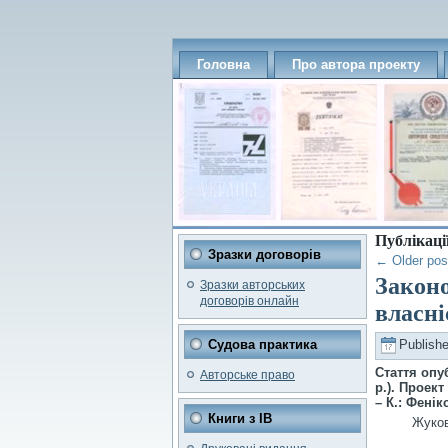
Головна
Про автора проекту
Публікації
Зразки договорів
←
Older pos
Законо
Зразки авторських
договорів онлайн
власні
Судова практика
Publish
Стаття опу
Авторське право
р.). Проек
– К.: Фенікс
Книги з ІВ
Жуков