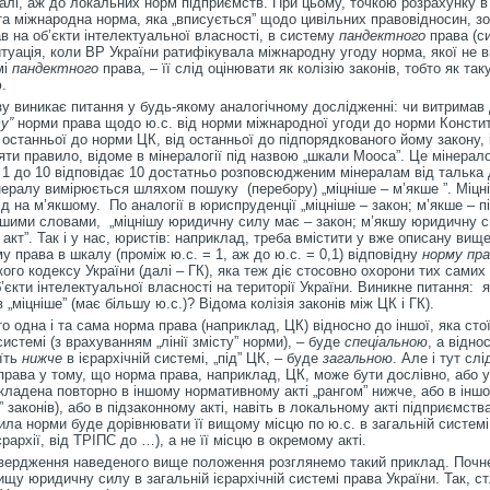
к далі, аж до локальних норм підприємств. При цьому, точкою розрахунку в
а міжнародна норма, яка „вписується” щодо цивільних правовідносин, з
в на об’єкти інтелектуальної власності, в систему
пандектного
права (с
уація, коли ВР України ратифікувала міжнародну угоду норма, якої не в
мі
пандектного
права, – її слід оцінювати як колізію законів, тобто як таку
.
зу виникає питання у будь-якому аналогічному дослідженні: чи витримав
у”
норми права щодо ю.с. від норми міжнародної угоди до норми Констит
д останньої до норми ЦК, від останньої до підпорядкованого йому закону, і
яти правило, відоме в мінералогії під назвою „шкали Мооса”. Це мінерал
д 1 до 10 відповідає 10 достатньо розповсюдженим мінералам від талька 
нералу вимірюється шляхом пошуку (перебору) „міцніше – м’якше ”. Міцн
д на м’якшому. По аналогії в юриспруденції „міцніше – закон; м’якше – п
іншими словами, „міцнішу юридичну силу має – закон; м’якшу юридичну 
 акт”. Так і у нас, юристів: наприклад, треба вмістити у вже описану вище
му права в шкалу (проміж ю.с. = 1, аж до ю.с. = 0,1) відповідну
норму пр
ого кодексу України (далі – ГК), яка теж діє стосовно охорони тих самих
б’єкти інтелектуальної власності на території України. Виникне питання: 
 „міцніше” (має більшу ю.с.)? Відома колізія законів між ЦК і ГК).
бто одна і та сама норма права (наприклад, ЦК) відносно до іншої, яка сто
системі (з врахуванням „лінії змісту” норми), – буде
спеціальною
, а відно
оїть
нижче
в ієрархічній системі, „під” ЦК, – буде
загальною
. Але і тут слі
рава у тому, що норма права, наприклад, ЦК, може бути дослівно, або у
икладена повторно в іншому нормативному акті „рангом” нижче, або в іншо
и” законів), або в підзаконному акті, навіть в локальному акті підприємств
ла норми буде дорівнювати її вищому місцю по ю.с. в загальній системі
єрархії, від ТРІПС до …), а не її місцю в окремому акті.
твердження наведеного вище положення розглянемо такий приклад. Почн
ищу юридичну силу в загальній ієрархічній системі права України. Так, ст