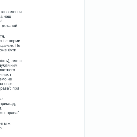
становлення
На наш
кі
у деталей
тя.
оні є норми
ціальні
. Не
може бути
ість), але є
 публічним
иватного
чних і
ремо не
исновок:
рава”; при
ми
приклад,
д,
жні права” –
ні між
о.