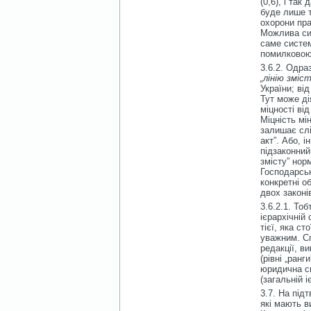
(0,6), і та
буде лише т
охорони пра
Можлива сит
саме систе
помилковою
3.6.2. Одра
„лінію зміст
України; ві
Тут може ді
міцності ві
Міцність мі
залишає слі
акт”. Або, 
підзаконний
змісту” нор
Господарськ
конкретні о
двох законів
3.6.2.1. То
ієрархічній 
тієї, яка ст
уважним. Сп
редакції, в
(рівні „ранг
юридична си
(загальній і
3.7. На під
які мають в