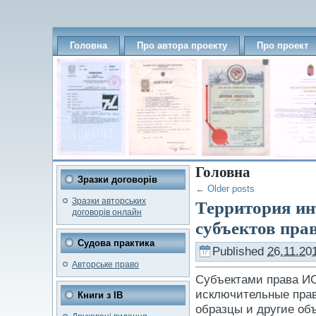
Головна
Про автора проекту
Про проект
Головна
Зразки договорів
←
Older posts
Зразки авторських
Территория ин
договорів онлайн
субъектов пра
Судова практика
Published
26.11.20
Авторське право
Субъектами права ИС
исключительные прав
Книги з ІВ
образцы и другие об