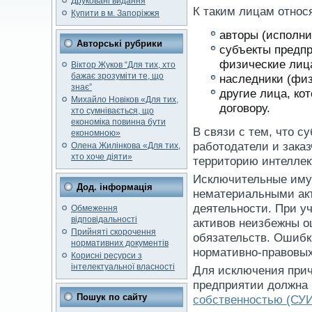
Друковані видання
К таким лицам относ
Купити в м. Запоріжжя
авторы (исполни
Авторські рубрики
субъекты предп
физические лиц
Віктор Жуков “Для тих, хто
бажає зрозуміти те, що
наследники (физ
знає”
другие лица, ко
Михайло Новіков «Для тих,
договору.
хто сумнівається, що
економіка повинна бути
В связи с тем, что с
економною»
работодатели и заказ
Олена Жилінкова «Для тих,
хто хоче діяти»
территорию интеллек
Исключительные иму
Дод. інформація
нематериальными ак
деятельности. При у
Обмеження
відповідальності
активов неизбежны о
Прийняті скорочення
обязательств. Ошибк
нормативних документів
нормативно-правовых
Корисні ресурси з
інтелектуальної власності
Для исключения прич
предприятии должна
Пошук по сайту
собственностью (СУ