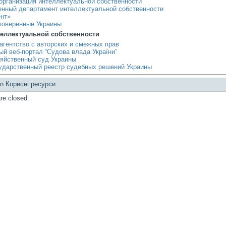
организация интеллектуальной собственности
енный департамент интеллектуальной собственности
ент»
поверенные Украины
еллектуальной собственности
агентство с авторских и смежных прав
й веб-портал “Судова влада України”
яйственный суд Украины
ударственный реестр судебных решений Украины
in
Корисні ресурси
e closed.