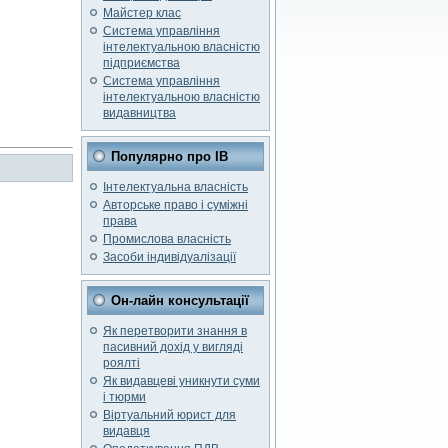
Майстер клас
Система управління
інтелектуальною власністю
підприємства
Система управління
інтелектуальною власністю
видавництва
Популярно про ІВ
Інтелектуальна власність
Авторське право і суміжні
права
Промислова власність
Засоби індивідуалізації
Он-лайн консультації
Як перетворити знання в
пасивний дохід у вигляді
роялті
Як видавцеві уникнути суми
і тюрми
Віртуальний юрист для
видавця