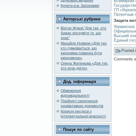
Друковані видання
Всемирная 
Государств
Купити в м. Запоріжжя
ГП «Укрпат
Патентные 
Авторські рубрики
Защита инт
Украинское 
Віктор Жуков “Для тих, хто
Официальны
бажає зрозуміти те, що
Высший хоз
знає”
Единый гос
Михайло Новіков «Для тих,
хто сумнівається, що
Posted 
економіка повинна бути
економною»
Comments ar
Олена Жилінкова «Для тих,
хто хоче діяти»
Дод. інформація
Обмеження
відповідальності
Прийняті скорочення
нормативних документів
Корисні ресурси з
інтелектуальної власності
Пошук по сайту