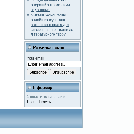
Оподаткування ПДВ
операцій з книжковими
виданнями
Миттєві безкоштовні
онлайн консультації з
авторського права для
створення ілюстрацій до
літературного твору
Розсилка новин
Your email:
Інформер
1 посетитель
на сайте
Users:
1 гость