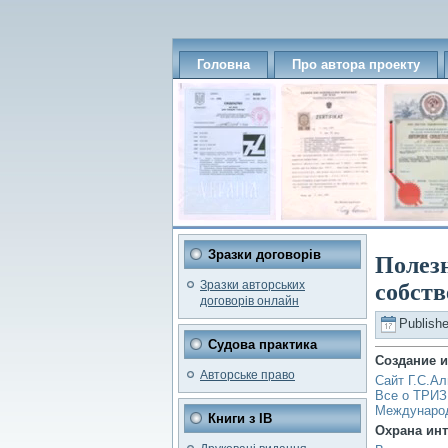
Головна
Про автора проекту
Зразки договорів
Полез
Зразки авторських
собст
договорів онлайн
Publish
Судова практика
Создание и
Авторське право
Сайт Г.С.А
Все о ТРИЗ
Международ
Книги з ІВ
Охрана инт