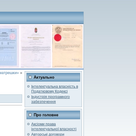
матрешки»
»
Актуально
Інтелектуальна власність в
Податковому Кодексі
Індустрія програмного
забезпечення
Про головне
Аксіоми права
інтелектуальної власності
Авторські договори