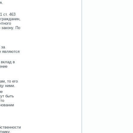
я.
1 ст. 463
 гражданин,
нтного
 закону. По
 за
не являются
 вклад в
ение
ам, то его
ду ними.
ие
гут быть
что
новании
бственности
тнику,