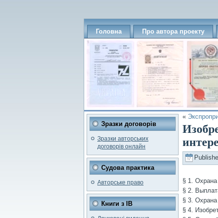
Головна
Про автора проекту
«
Экспропри
Зразки договорів
Изобре
Зразки авторських
интер
договорів онлайн
Publish
Судова практика
§ 1. Охран
Авторське право
§ 2. Выпла
§ 3. Охрана
Книги з ІВ
§ 4. Изобре