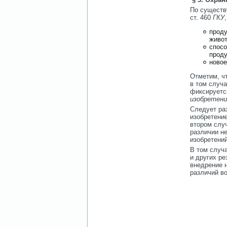
По существу
ст. 460
ГКУ
проду
живот
спосо
проду
новое
Отметим, ч
в том случ
фиксируется
изобретени
Следует ра
изобретени
втором случ
различии не
изобретений
В том случа
и других р
внедрение 
различий в