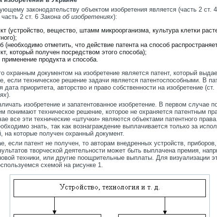
ющему законодательству объектом изобретения является (часть 2 ст. 4
, часть 2 ст. 6
Закона об изобретениях
):
кт (устройство, вещество, штамм микроорганизма, культура клетки раст
ного);
б (необходимо отметить, что действие патента на способ распространяет
кт, который получен посредством этого способа);
 применение продукта и способа.
то охранным документом на изобретение является патент, который выдае
ае, если техническое решение задачи является патентоспособными. В па
 дата приоритета, авторство и право собственности на изобретение (ст.
ях
).
зличать изобретение и запатентованное изобретение. В первом случае п
ем понимают техническое решение, которое не охраняется патентным пр
ае все эти технические «штучки» являются объектами патентного права
обходимо знать, так как вознаграждение выплачивается только за испо
, на которые получен охранный документ.
е, если патент не получен, то авторам внедренных устройств, приборов,
езультатов творческой деятельности может быть выплачена премия, напр
новой техники, или другие поощрительные выплаты. Для визуализации э
оспользуемся схемой на рисунке 1.