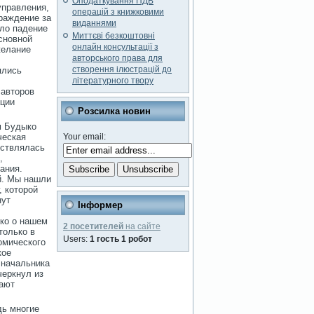
Оподаткування ПДВ
управления,
операцій з книжковими
граждение за
виданнями
ало падение
Миттєві безкоштовні
сновной
онлайн консультації з
желание
авторського права для
створення ілюстрацій до
ялись
літературного твору
 авторов
ации
Розсилка новин
м Будыко
ческая
Your email:
ествлялась
,
ания.
ой. Мы нашли
, которой
нут
Інформер
ько о нашем
2 посетителей
на сайте
только в
Users:
1 гость 1 робот
омического
кое
 начальника
черкнул из
тают
дь многие