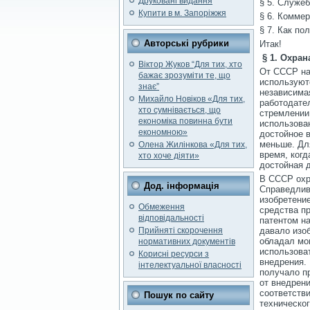
Друковані видання
§ 5. Служе
Купити в м. Запоріжжя
§ 6. Комме
§ 7. Как по
Авторські рубрики
Итак!
§ 1. Охран
Віктор Жуков “Для тих, хто
От СССР нам
бажає зрозуміти те, що
используют
знає”
независима
Михайло Новіков «Для тих,
работодател
хто сумнівається, що
стремлении
економіка повинна бути
использова
економною»
достойное в
меньше. Дл
Олена Жилінкова «Для тих,
время, когд
хто хоче діяти»
достойная 
В СССР охр
Дод. інформація
Справедлив
изобретение
Обмеження
средства п
відповідальності
патентом на
Прийняті скорочення
давало изоб
обладал мо
нормативних документів
использова
Корисні ресурси з
внедрения.
інтелектуальної власності
получало п
от внедрени
соответств
Пошук по сайту
техническог