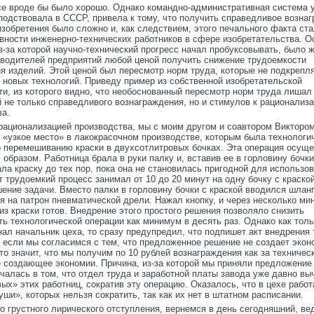
се вроде бы было хорошо. Однако командно-административная система 
подствовала в СССР, привела к тому, что получить справедливое возна
зобретения было сложно и, как следствием, этого печального факта ст
ивности инженерно-технических работников в сфере изобретательства. О
з-за которой научно-технический прогресс начал пробуксовывать, было 
оводителей предприятий любой ценой получить снижение трудоемкости
ия изделий. Этой ценой был пересмотр норм труда, которые не подкрепл
 новых технологий. Приведу пример из собственной изобретательской
и, из которого видно, что необоснованный пересмотр норм труда лишал
 не только справедливого вознаграждения, но и стимулов к рационализ
ва.
рационализацией производства, мы с моим другом и соавтором Викторо
 «узкое место» в лакокрасочном производстве, которым была технологи
о перемешиванию краски в двухсотлитровых бочках. Эта операция осущ
бразом. Работница брала в руки палку и, вставив ее в горловину бочки
а краску до тех пор, пока она не становилась пригодной для использов
 трудоемкий процесс занимал от 10 до 20 минут на одну бочку с краск
ение задачи. Вместо палки в горловину бочки с краской вводился шланг
 на патрон пневматической дрели. Нажал кнопку, и через несколько ми
из краски готов. Внедрение этого простого решения позволяло снизить
ь технологической операции как минимум в десять раз. Однако как тол
ал начальник цеха, то сразу предупредил, что подпишет акт внедрения 
, если мы согласимся с тем, что предложенное решение не создает экон
о значит, что мы получим по 10 рублей вознаграждения как за техничес
е создающее экономии. Причина, из-за которой мы приняли предложение
чалась в том, что отдел труда и заработной платы завода уже давно вы
ых» этих работниц, сократив эту операцию. Оказалось, что в цехе рабо
ши», которых нельзя сократить, так как их нет в штатном расписании.
о грустного лирического отступления, вернемся в день сегодняшний, ве