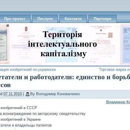
Про проект
Послуги
Контакти
Партнери
ация изобретений по-украински
Торговая марка и
татели и работодатели: единство и борь
есов
ed
07.11.2010
|
By
Володимир Коноваленко
Владимир К
а изобретений в СССР
та вознаграждения по авторскому свидетельству
 изобретений в Украине
татели и владельцы патентов