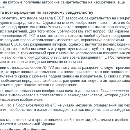
, на которые получены авторские свидетельства на изобретения, еще
ся.
та вознаграждения по авторскому свидетельству
 отметить, что после развала СССР авторское свидетельство на изобре
дено в разряд патента. Однако на многие изобретения патент так и не б
этим перед правительством Украины встал вопрос о выплате вознагражде
их изобретений. Для того чтобы урегулировать этот вопрос, КМ Украины
становление № 473
, в соответствии с которым любой субъект предприн
ти получил право использовать изобретение, охраняемые авторскими
твами СССР, без разрешения авторов, однако с выплатой вознаграждени
й. Для того чтобы выполнить эту приятную миссию, субъект предприним
ти обязан в трехмесячный срок с момента использования изобретения у
 и заключить с ним договор о выплате вознаграждения (п. 1
Постановле
мер этого вознаграждения ничем не ограничен.
твии с
Постановлением № 473
выплату вознаграждения следует произво
м, которые начали использоваться после принятия этого постановления
0-летнего срока с момента подачи заявки на изобретение. В связи с эти
 необходимо перед выплатой вознаграждения заглянуть в авторское сви
иться в дате подачи заявки на изобретение.
ае, если использование изобретения начато до принятия
Постановления
ение выплачивается в соответствии с законодательством, которое дейст
ользования изобретения.
ем, что в
Постановлении № 473
не указан механизм определения разме
ния, изобретателям живется несладко, так как получить вознаграждени
как мы покончили с «реликтовыми» изобретениями, обратимся к изобрет
здаются в независимой Украине.
а изобретений в Украине