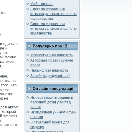
Майстер клас
Система управління
нта
інтелектуальною власністю
підприємства
Система управління
інтелектуальною власністю
видавництва
и
ли едины в
Популярно про ІВ
ие и
учать
Інтелектуальна власність
как можно
Авторське право і суміжні
далекое
права
я,
Промислова власність
Засоби індивідуалізації
ение.
ьства на
того, что
Он-лайн консультації
дение
ельство
Як перетворити знання в
ор не
пасивний дохід у вигляді
о
ался актом
роялті
, который
Як видавцеві уникнути суми
ий эффект
і тюрми
в
Віртуальний юрист для
 сложность
видавця