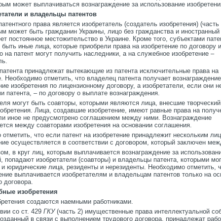
орым может выплачиваться вознаграждение за использование изобретени
етатели и владельцы патентов
атентного права является изобретатель (создатель изобретения) (часть 
рым может быть гражданин Украины, лицо без гражданства и иностранный
ет постоянное местожительство в Украине. Кроме того, субъектами пате
 быть иные лица, которые приобрели права на изобретение по договору и
о на патент могут получить наследники, а на служебное изобретение –
ль.
патента принадлежат вытекающие из патента исключительные права на
е. Необходимо отметить, что владелец патента получает вознаграждение
ие изобретения по лицензионному договору, а изобретатели, если они 
 патента, – по договору о выплате вознаграждения.
теля могут быть соавторы, которыми являются лица, внесшие творческий
зобретения. Лица, создавшие изобретение, имеют равные права на получ
сли иное не предусмотрено соглашением между ними. Вознаграждение
ется между соавторами изобретения на основании соглашения.
отметить, что если патент на изобретение принадлежит нескольким лиц
ние осуществляется в соответствии с договором, который заключен меж
ом, в круг лиц, которым выплачивается вознаграждение за использован
, попадают изобретатели (соавторы) и владельцы патента, которыми мо
 и юридические лица, резиденты и нерезиденты. Необходимо отметить, 
ение выплачивается изобретателям и владельцам патентов только на ос
о договора.
ебные изобретения
бретения создаются наемными работниками.
вии со ст. 429
ГКУ
(часть 2) имущественные права интеллектуальной со
созданный в связи с выполнением трудового договора, принадлежат рабо