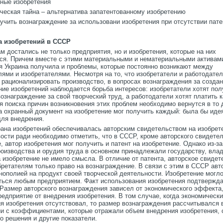
бные изобретения
рческая тайна – альтернатива запатентованному изобретению
лучить вознаграждение за использовани изобретения при отсутствии пате
а изобретений в СССР
 достались не только предприятия, но и изобретения, которые на них
ся. Причем вместе с этими материальными и нематериальными активам
я Украина получила и проблемы, которые постоянно возникают между
ями и изобретателями. Несмотря на то, что изобретатели и работодате
 рационализировать производство, в вопросах вознаграждения за создан
ние изобретений наблюдается борьба интересов: изобретатели хотят пол
ознаграждение за свой творческий труд, а работодатели хотят платить 
я поиска причин возникновения этих проблем необходимо вернутся в то 
а охранный документ на изобретение мог получить каждый: была бы иде
для внедрения.
ана изобретений обеспечивалась авторским свидетельством на изобрет
ости ради необходимо отметить, что в СССР, кроме авторского свидетел
, автор изобретения мог получить и патент на изобретение. Однако из-за 
роизводства и орудия труда в основном принадлежали государству, вла
 изобретение не имело смысла. В отличие от патента, авторское свидет
ретателям только право на вознаграждение. В связи с этим в СССР авт
нополией на продукт своей творческой деятельности. Изобретение могл
ться любым предприятием. Факт использования изобретения подтвержд
 Размер авторского вознаграждения зависел от экономического эффекта
редприятие от внедрения изобретения. В том случае, когда экономическ
я изобретения отсутствовал, то размер вознаграждения рассчитывался 
ии с коэффициентами, которые отражали объем внедрения изобретения,
о решения и другие показатели.