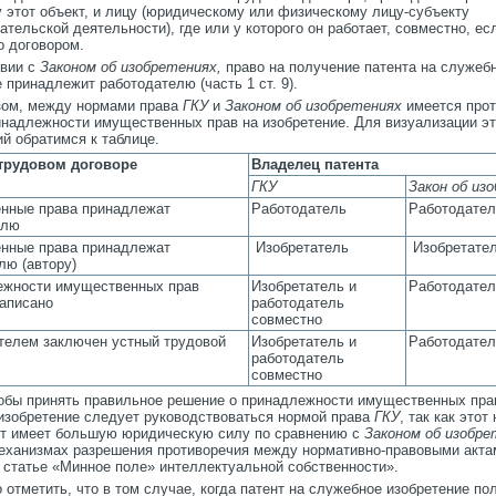
 этот объект, и лицу (юридическому или физическому лицу-субъекту
тельской деятельности), где или у которого он работает, совместно, ес
о договором.
твии с
Законом об изобретениях,
право на получение патента на служеб
 принадлежит работодателю (часть 1 ст. 9).
зом, между нормами права
ГКУ
и
Законом об изобретениях
имеется прот
инадлежности имущественных прав на изобретение. Для визуализации э
й обратимся к таблице.
 трудовом договоре
Владелец патента
ГКУ
Закон
об из
нные права принадлежат
Работодатель
Работодател
елю
нные права принадлежат
Изобретатель
Изобретате
лю (автору)
ежности имущественных прав
Изобретатель и
Работодател
записано
работодатель
совместно
телем заключен устный трудовой
Изобретатель и
Работодател
работодатель
совместно
тобы принять правильное решение о принадлежности имущественных пра
изобретение следует руководствоваться нормой права
ГКУ
, так как этот
кт имеет большую юридическую силу по сравнению с
Законом об изобре
еханизмах разрешения противоречия между нормативно-правовыми акт
в статье «Минное поле» интеллектуальной собственности».
отметить, что в том случае, когда патент на служебное изобретение по