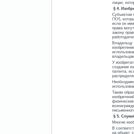
лицах, кот
§ 4. Изобр
Субъектом п
ГКУ
), кото
если он име
права могут
закону прав
работодате
Владельцу 
изобретени
использован
владельцами
У изобрета
создание и
патента, е
распределя
Необходимо 
использова
Таким образ
изобретений
физические
вознагражд
письменног
§ 5. Служ
Многие изо
В соответст
на объект, 