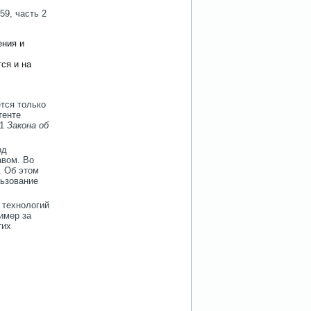
59, часть 2
ения и
ся и на
тся только
тенте
 1
Закона об
од
авом. Во
. Об этом
льзование
 технологий
имер за
тих