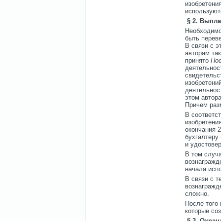
изобретения
используют
§ 2. Выпла
Необходимо
быть переве
В связи с 
авторам так
принято
По
деятельнос
свидетельс
изобретени
деятельнос
этом автора
Причем раз
В соответс
изобретения
окончания 2
бухгалтеру
и удостовер
В том случ
вознагражд
начала исп
В связи с т
вознагражде
сложно.
После того 
которые со
§ 3. Охран