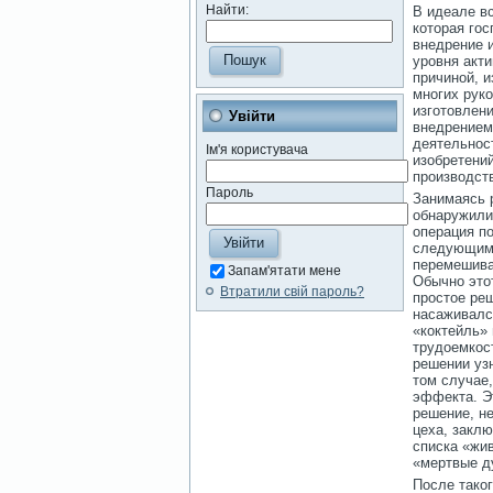
Найти:
В идеале в
которая гос
внедрение и
уровня акт
причиной, и
многих рук
изготовлен
Увійти
внедрением
деятельност
Ім'я користувача
изобретений
производст
Пароль
Занимаясь 
обнаружили
операция п
следующим о
перемешивал
Запам'ятати мене
Обычно этот
Втратили свій пароль?
простое реш
насаживался
«коктейль» 
трудоемкост
решении узн
том случае
эффекта. Эт
решение, н
цеха, заклю
списка «жив
«мертвые ду
После таког