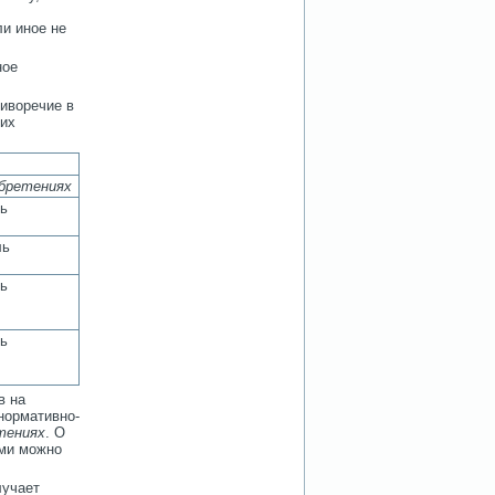
ли иное не
ное
иворечие в
тих
обретениях
ь
ль
ь
ь
в на
 нормативно-
тениях
. О
ами можно
лучает