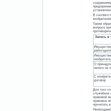
создавшему
предпринима
установлен
В соответс
изобретение
Таким обра
вопросе пр
противоречи
Запись в
Имуществе
работодат
Имуществе
изобретате
О принадл
ничего не 
С изобрета
договор
Для того ч
служебное 
правовой а
правовых м
прочитать 
Необходимо 