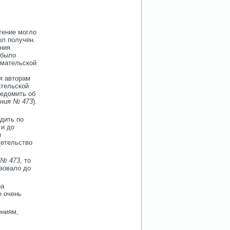
тение могло
ыл получен.
ния
 было
имательской
я авторам
ательской
ведомить об
ния № 473
).
дить по
 и до
м
детельство
 № 473
, то
вовало до
ра
е очень
ениям,