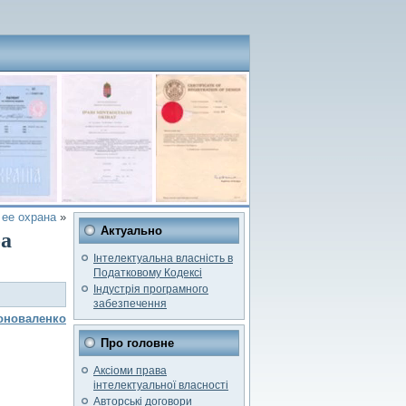
 ее охрана
»
Актуально
ба
Інтелектуальна власність в
Податковому Кодексі
Індустрія програмного
забезпечення
оноваленко
Про головне
Аксіоми права
інтелектуальної власності
Авторські договори