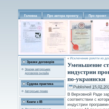
Головна
Про автора проекту
Про проект
«
Исключение роялти из до
Зразки договорів
Уменьшение ст
Зразки авторських
индустрии про
договорів онлайн
по-украински
Судова практика
Published
15.02.20
Авторське право
В Верховной Раде зар
соответствии с кото
Книги з ІВ
индустрии программн