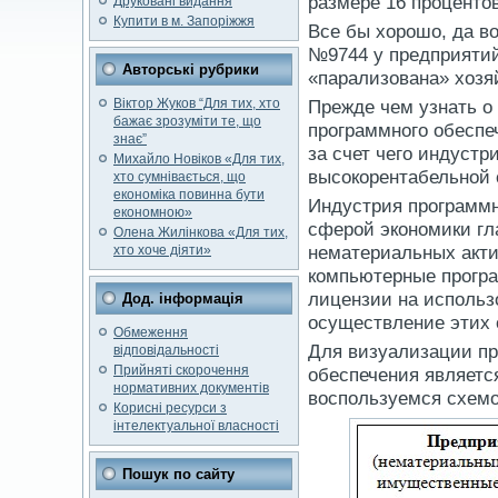
размере 16 процентов
Друковані видання
Купити в м. Запоріжжя
Все бы хорошо, да во
№9744 у предприятий
Авторські рубрики
«парализована» хозя
Віктор Жуков “Для тих, хто
Прежде чем узнать о
бажає зрозуміти те, що
программного обеспе
знає”
за счет чего индустр
Михайло Новіков «Для тих,
высокорентабельной
хто сумнівається, що
економіка повинна бути
Индустрия программн
економною»
сферой экономики гл
Олена Жилінкова «Для тих,
нематериальных акти
хто хоче діяти»
компьютерные програ
лицензии на использо
Дод. інформація
осуществление этих 
Обмеження
Для визуализации пр
відповідальності
Прийняті скорочення
обеспечения являетс
нормативних документів
воспользуемся схемо
Корисні ресурси з
інтелектуальної власності
Пошук по сайту