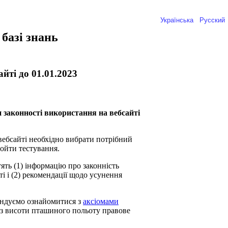
Українська
Русский
базі знань
йті до 01.01.2023
 законності використання на вебсайті
вебсайті необхідно вибрати потрібний
ройти тестування.
тять (1) інформацію про законність
ті і (2) рекомендації щодо усунення
ендуємо ознайомитися з
аксіомами
 з висоти пташиного польоту правове