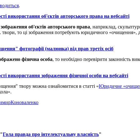
водиться
.
ості використання об'єктів авторського права на вебсайті
зображення об'єктів авторського права
, наприклад, скульпту
ін. твори, то ці зображення потребують юридичного «очищення», 
щення" фотографії (малюнка) від прав третіх осіб
ображено фізична особа
, то необхідно перевірити законність ви
ості використання зображення фізичної особи на вебсайті
щення" твору можна ознайомитися в статті «
Юридичне «очищенн
ола».
имирКоноваленко
"
Гола правда про інтелектуальну власність
"