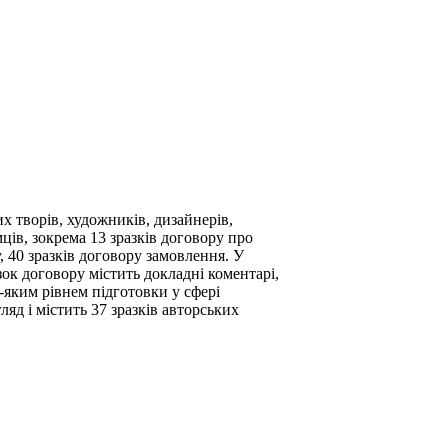
их творів, художників, дизайнерів,
мців, зокрема 13 зразків договору про
 40 зразків договору замовлення. У
ок договору містить докладні коментарі,
-яким рівнем підготовки у сфері
яд і містить 37 зразків авторських