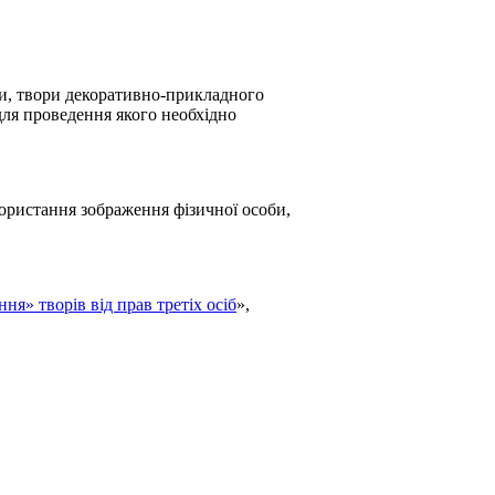
ри, твори декоративно-прикладного
для проведення якого необхідно
користання зображення фізичної особи,
я» творів від прав третіх осіб
»,