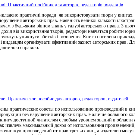
ві: Практичний посібник для авторів, редакторів, видавців
икладено практичні поради, як використовувати твори у книгах, 
порушення авторських прав. Наявність великої кількості ілюстрац
чам з будь-яким рівнем знань у галузі авторського права. З цьо
дохід від використання творів, редактори навчаться робити юрид
і зможуть уникнути збитків і розорення. Книга насичена приклада
і видавцям організувати ефективний захист авторських прав. Для 
давничою справою.
ле. Практическое пособие для авторов, редакторов, издателей
ены практические советы по использованию произведений в книг
продукции без нарушения авторских прав. Наличие большого ко
 книгу доступной читателям с любым уровнем знаний в области 
как извлечь максимальный доход от использования произведений,
очистку» произведений от прав третьих лиц, а издатели смогут