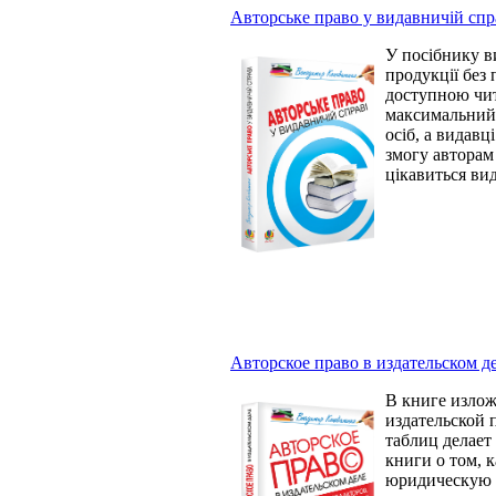
Авторське право у видавничій спра
У посібнику в
продукції без 
доступною чита
максимальний 
осіб, а видавц
змогу авторам 
цікавиться ви
Авторское право в издательском де
В книге излож
издательской 
таблиц делает
книги о том, 
юридическую «