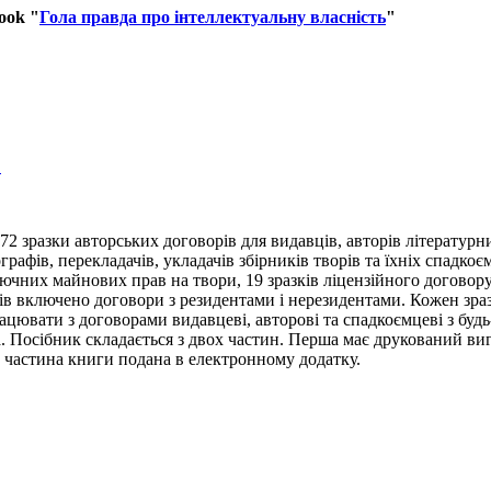
ook
"
Гола правда про інтеллектуальну власність
"
в
 72 зразки авторських договорів для видавців, авторів літературн
графів, перекладачів, укладачів збірників творів та їхніх спадкоє
чних майнових прав на твори, 19 зразків ліцензійного договору,
в включено договори з резидентами і нерезидентами. Кожен зраз
ацювати з договорами видавцеві, авторові та спадкоємцеві з будь
. Посібник складається з двох частин. Перша має друкований вигл
а частина книги подана в електронному додатку.