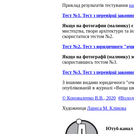
Приклад результатів тестування
на
Тест №1. Тест з перевірці законн
Якщо на фотогафии (малюнку) є 
мистецтва, твори архітектури та 
скористатися тестом №2.
Тест №2. Тест з юридичного "очи
Якщо на фотографії (малюнку) з
скориставшись тестом №3.
Тест №3. Тест з перевірці законн
З іншими видами юридичного "очи
опублікованій в журналі «Вища шк
© Коноваленко В.В., 2020
#Волод
Художниця
Лариса М. Клімова
Ютуб-канал