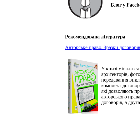
Блог у
Faceb
Рекомендована література
Авторське право. Зразки договорі
У книзі міститься
архітекторів, фото
передавання виклю
комплект договорі
які дозволяють пр
авторського права
договорів, а друг