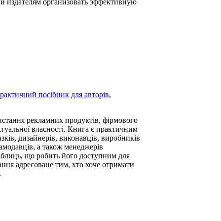
 и издателям организовать эффективную
Практичний посібник для авторів,
истання рекламних продуктів, фірмового
ктуальної власності. Книга є практичним
зків, дизайнерів, виконавців, виробників
ламодавців, а також менеджерів
аблиць, що робить його доступним для
дання адресоване тим, хто хоче отримати
.