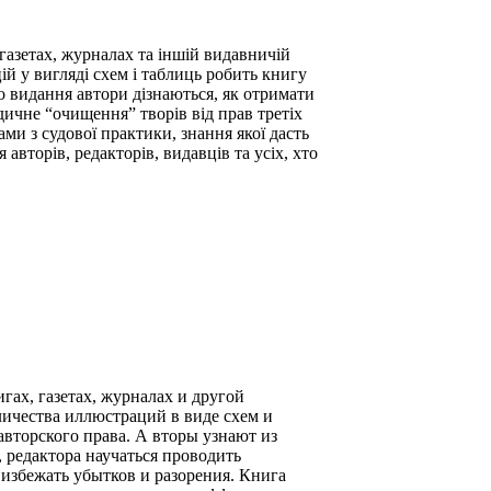
газетах, журналах та іншій видавничій
ій у вигляді схем і таблиць робить книгу
го видання автори дізнаються, як отримати
ичне “очищення” творів від прав третіх
ми з судової практики, знання якої дасть
авторів, редакторів, видавців та усіх, хто
ах, газетах, журналах и другой
личества иллюстраций в виде схем и
авторского права. А вторы узнают из
 редактора научаться проводить
 избежать убытков и разорения. Книга