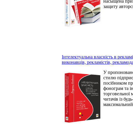
насыщена прим
защиту авторс
Інтелектуальна власність в реклам
виконавців, рекламістів, рекламод
У пропоновано
стилю підприє
посібником про
фонограм та ін
торговельної 
читачів із буд
максимальний д