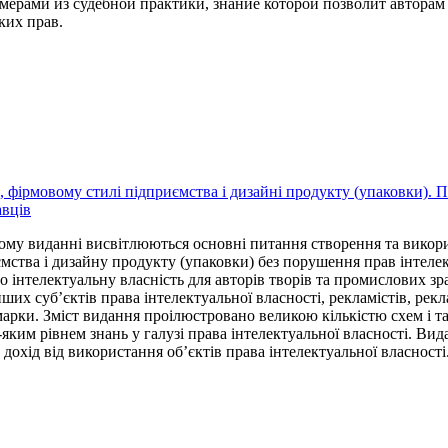
ерами из судебной практики, знание которой позволит авторам
ких прав.
і, фірмовому стилі підприємства і дизайні продукту (упаковки). 
авців
му виданні висвітлюються основні питання створення та викор
мства і дизайну продукту (упаковки) без порушення прав інтеле
 інтелектуальну власність для авторів творів та промислових зра
ших суб’єктів права інтелектуальної власності, рекламістів, рек
марки. Зміст видання проілюстровано великою кількістю схем і т
ь-яким рівнем знань у галузі права інтелектуальної власності. Ви
охід від використання об’єктів права інтелектуальної власності