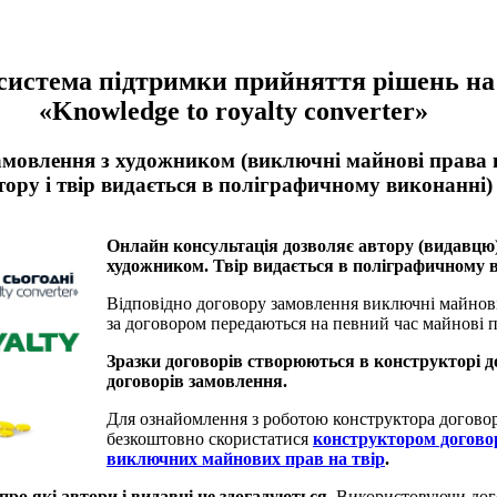
система підтримки прийняття рішень на 
«Knowledge to royalty converter»
амовлення з художником (виключні майнові права 
тору і твір видається в поліграфичному виконанні)
Онлайн консультація дозволяє автору (видавцю)
художником.
Твір видається
в поліграфичному в
Відповідно договору замовлення виключні майнові
за договором передаються на певний час майнові п
Зразки договорів створюються в конструкторі д
договорів замовлення.
Для ознайомлення з роботою конструктора догово
безкоштовно скористатися
конструктором договор
виключних майнових прав на твір
.
про які автори і видавці не здогадуються.
Використовуючи догов