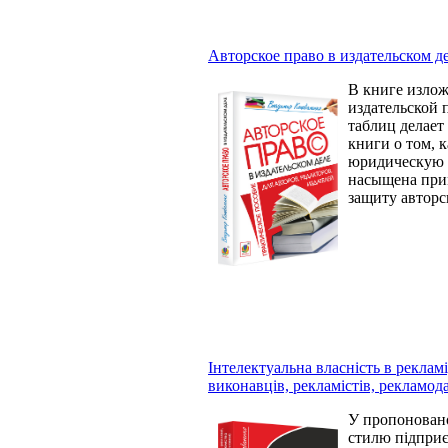
Авторское право в издательском де
В книге излож
издательской 
таблиц делает
книги о том, 
юридическую «
насыщена прим
защиту авторс
Інтелектуальна власність в реклам
виконавців, рекламістів, рекламод
У пропоновано
стилю підприє