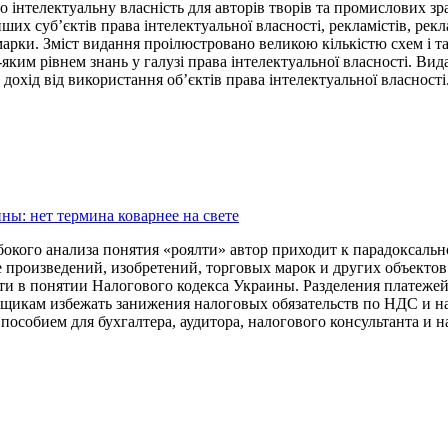
 інтелектуальну власність для авторів творів та промислових зра
ших суб’єктів права інтелектуальної власності, рекламістів, рек
марки. Зміст видання проілюстровано великою кількістю схем і т
ь-яким рівнем знань у галузі права інтелектуальної власності. Ви
охід від використання об’єктів права інтелектуальної власності
ны: нет термина коварнее на свете
бокого анализа понятия «роялти» автор приходит к парадоксально
 произведений, изобретений, торговых марок и других объектов
ти в понятии Налогового кодекса Украины. Разделения платежей 
щикам избежать занижения налоговых обязательств по НДС и на
пособием для бухгалтера, аудитора, налогового консультанта и н