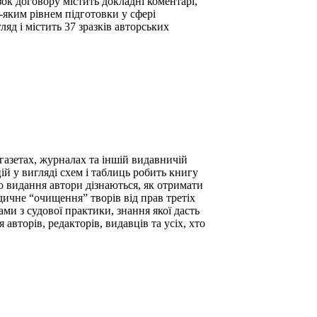
ок договору містить докладні коментарі,
-яким рівнем підготовки у сфері
яд і містить 37 зразків авторських
газетах, журналах та іншій видавничій
ій у вигляді схем і таблиць робить книгу
го видання автори дізнаються, як отримати
ичне “очищення” творів від прав третіх
ми з судової практики, знання якої дасть
авторів, редакторів, видавців та усіх, хто