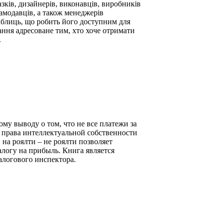
зків, дизайнерів, виконавців, виробників
ламодавців, а також менеджерів
аблиць, що робить його доступним для
дання адресоване тим, хто хоче отримати
.
му выводу о том, что не все платежи за
 права интеллектуальной собственности
на роялти – не роялти позволяет
логу на прибыль. Книга является
алогового инспектора.