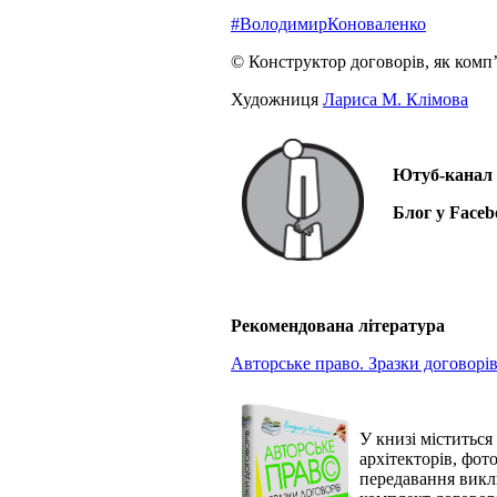
#ВолодимирКоноваленко
© Конструктор договорів, як комп
Художниця
Лариса М. Клімова
Ютуб-канал
Блог у
Faceb
Рекомендована література
Авторське право. Зразки договорі
У книзі міститься
архітекторів, фото
передавання виклю