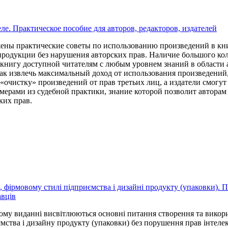
ле. Практическое пособие для авторов, редакторов, издателей
ены практические советы по использованию произведений в книг
продукции без нарушения авторских прав. Наличие большого ко
 книгу доступной читателям с любым уровнем знаний в области 
как извлечь максимальный доход от использования произведений,
очистку» произведений от прав третьих лиц, а издатели смогут
ерами из судебной практики, знание которой позволит авторам
ких прав.
і, фірмовому стилі підприємства і дизайні продукту (упаковки). 
авців
му виданні висвітлюються основні питання створення та викор
мства і дизайну продукту (упаковки) без порушення прав інтеле