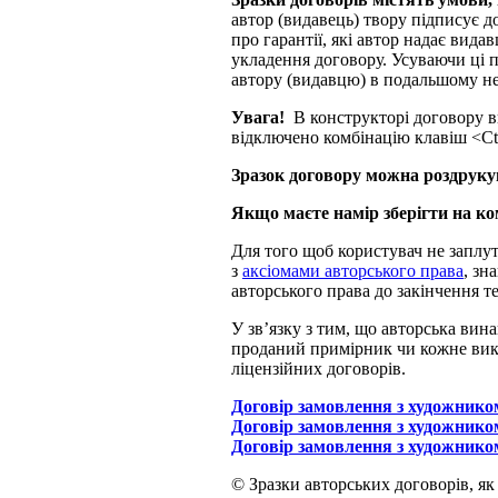
автор (видавець) твору підписує до
про гарантії, які автор надає вида
укладення договору. Усуваючи ці 
автору (видавцю) в подальшому не 
Увага!
В конструкторі договору в
відключено комбінацію клавіш <Ct
Зразок договору можна роздруку
Якщо маєте намір зберігти на к
Для того щоб користувач не заплут
з
аксіомами авторського права
, зн
авторського права до закінчення т
У зв’язку з тим, що авторська вин
проданий примірник чи кожне вико
ліцензійних договорів.
Договір замовлення з художнико
Договір замовлення з художником
Договір замовлення з художнико
© Зразки авторських договорів, як