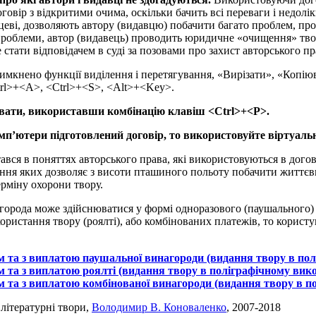
говір з відкритими очима, оскільки бачить всі переваги і недолі
вцеві, дозволяють автору (видавцю) побачити багато проблем, про
проблеми, автор (видавець) проводить юридичне «очищення» твору
стати відповідачем в суді за позовами про захист авторського пр
имкнено функції виділення і перетягування, «Вирізати», «Копіюв
rl>+<А>, <Ctrl>+<S>, <Alt>+<Key>.
вати, використавши комбінацію клавіш <Ctrl>+<Р>.
омп’ютери підготовлений договір, то використовуйте віртуал
ався в поняттях авторського права, які використовуються в дог
ання яких дозволяє з висоти пташиного польоту побачити життє
ерміну охорони твору.
агорода може здійснюватися у формі одноразового (паушального) 
ристання твору (роялті), або комбінованих платежів, то корист
м та з виплатою паушальної винагороди (видання твору в пол
 та з виплатою роялті (видання твору в поліграфічному вико
м та з виплатою комбінованої винагороди (видання твору в п
 літературні твори,
Володимир В. Коноваленко
, 2007-2018