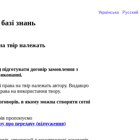
Українська
Русский
базі знань
на твір належать
 підготувати д
оговір замовлення з
иконанні.
 права на твір належать автору. Видавцю
рава на використання твору.
оговорів, в якому можна створити сотні
рів пропонуємо
у про передачу (відчуження)
ір, створений в конструкторі договорів,