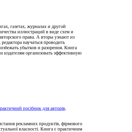
ах, газетах, журналах и другой
личества иллюстраций в виде схем и
авторского права. А вторы узнают из
 редактора научаться проводить
 избежать убытков и разорения. Книга
 и издателям организовать эффективную
Практичний посібник для авторів,
истання рекламних продуктів, фірмового
ктуальної власності. Книга є практичним