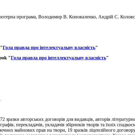
’ютерна програма, Володимир В. Коноваленко, Андрій С. Коловс
"
Гола правда про інтелектуальну власність
"
ook
"
Гола правда про інтеллектуальну власність
"
в
 72 зразки авторських договорів для видавців, авторів літературн
графів, перекладачів, укладачів збірників творів та їхніх спадкоє
чних майнових прав на твори, 19 зразків ліцензійного договору,