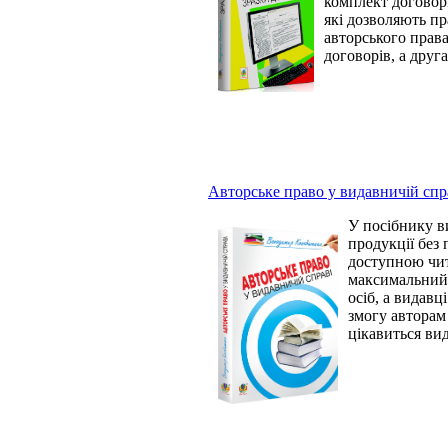
комплект договорі
які дозволяють пр
авторського права
договорів, а друг
Авторське право у видавничій спра
У посібнику в
продукції без 
доступною чита
максимальний 
осіб, а видавц
змогу авторам 
цікавиться ви