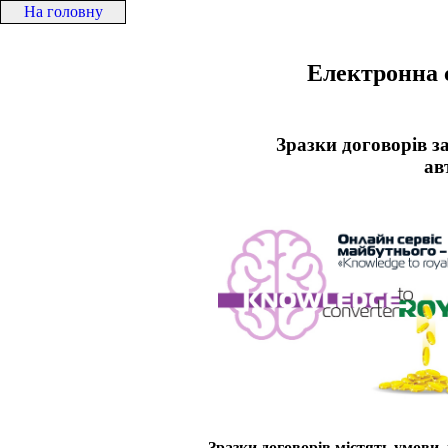
На головну
Електронна 
Зразки договорів з
ав
Зразки договорів містять умови, 