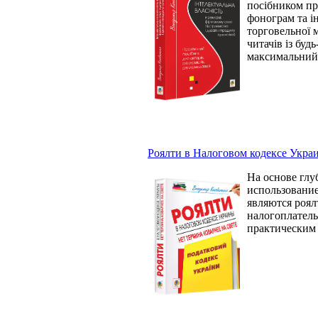
посібником про
фонограм та ін
торговельної 
читачів із буд
максимальний д
Роялти в Налоговом кодексе Украи
На основе глу
использование
являются роял
налогоплатель
практическим 