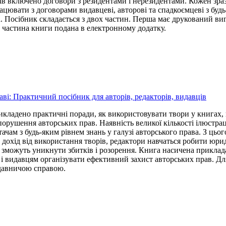
в включено договори з резидентами і нерезидентами. Кожен зраз
ацювати з договорами видавцеві, авторові та спадкоємцеві з будь
. Посібник складається з двох частин. Перша має друкований вигл
а частина книги подана в електронному додатку.
ві: Практичний посібник для авторів, редакторів, видавців
икладено практичні поради, як використовувати твори у книгах, 
порушення авторських прав. Наявність великої кількості ілюстрац
чам з будь-яким рівнем знань у галузі авторського права. З цьо
дохід від використання творів, редактори навчаться робити юрид
і зможуть уникнути збитків і розорення. Книга насичена приклада
і видавцям організувати ефективний захист авторських прав. Для 
давничою справою.