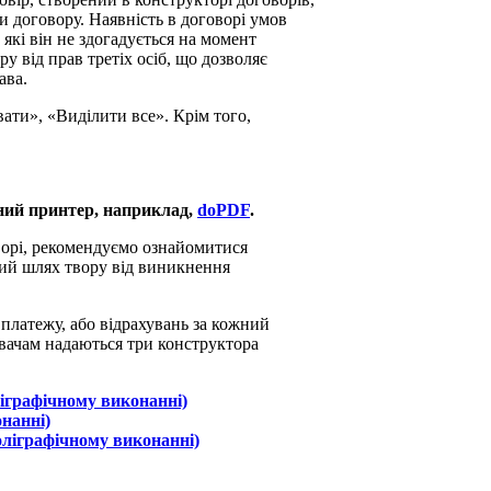
ки договору. Наявність в договорі умов
 які він не здогадується на момент
 від прав третіх осіб, що дозволяє
ава.
ати», «Виділити все». Крім того,
ьний принтер, наприклад,
doPDF
.
оворі, рекомендуємо ознайомитися
вий шлях твору від виникнення
платежу, або відрахувань за кожний
увачам надаються три конструктора
іграфічному виконанні)
нанні)
оліграфічному виконанні)